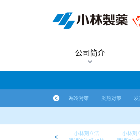
跳
Sawaday小林消臭元
厕所/马桶异味
房间异味·芳香
管道异味·清洁
芳香·消臭剂
公司简介
产品展示
寒冷对策
炎热对策
发热对策
家庭清洁
清洁消毒
口腔护理
其他烦恼
个人护理
洗净用品
口腔护理
新闻中心
按烦恼
按品类
退热贴
消毒品
按品牌
暖贴
至
内
经营理念
按烦恼
寒冷对策
常规取暖
清凉降温
物理降温
内衣清洁
马桶清洁（便器用）
房间消臭
排水管异味·清洁
皮肤消毒
候咻露
其他
暖贴
即贴系列
婴儿用
厕所用
内衣清洗
马桶清洁
皮肤消毒
口腔清洁
Sawaday小林消臭元
一滴消臭元
2026
容
董事长寄语
按品类
炎热对策
暖手暖脚
马桶清洁（便器用）
厕所消臭
宠物消臭
管道异味·清洁
口腔消毒
退热贴
暖手暖脚系列
儿童用
房间用
清凉降温
管道清洁
口腔消毒
无香空间
2025
公司简介
独特的企业模式
按品牌
发热对策
生理期
排水管清洁
即时消臭
无味消臭
清洁纸
芳香·消臭剂
生理期系列
成人用
宠物用
安睡
家居用品清洁
洗净丸
2024
公司概要
家庭清洁
舒缓
水壶/水杯清洁
无味消臭
运动鞋消臭
个人护理
舒缓系列
家庭用
厨房用
随身清洁
洗净中
2023
人才方针
厕所/马桶异味
清洁纸
房间芳香
洗净用品
鞋柜用
安睡
2022
寒冷对策
炎热对策
发
公司沿革
房间异味·芳香
消毒品
洁内宝
2021
国内主要据点
管道异味·清洁
口腔护理
刻立洁
2020
清洁消毒
冰宝贴
2019
小林刻立洁
小林刻