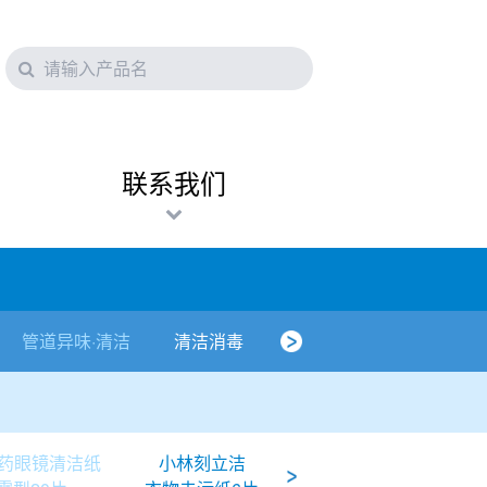
联系我们
管道异味·清洁
清洁消毒
口腔护理
其他烦恼
药眼镜清洁纸
小林刻立洁
小林刻立洁