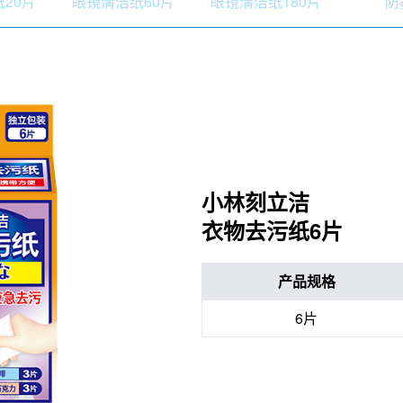
20片
眼镜清洁纸60片
眼镜清洁纸180片
防
小林刻立洁
衣物去污纸6片
产品规格
6片