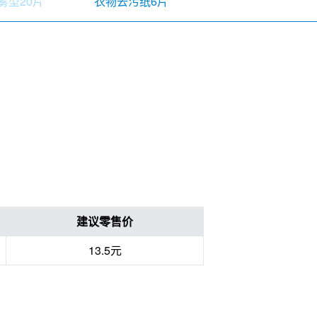
雾型20片
衣物去污纸6片
便圈清洁纸10片
建议零售价
13.5元