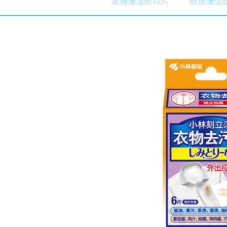
眼镜清洁纸12片
眼镜清洁纸
口腔护理
冰醒舒
2018
其他烦恼
波乐清
创护宁
候咻露
暖宝宝