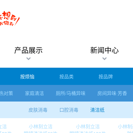
产品展示
新闻中心
按烦恼
按品类
按品牌
热对策
家庭清洁
厕所/马桶异味
房间异味·芳香
皮肤消毒
口腔消毒
清洁纸
立洁
小林刻立洁
小林刻立洁
小林制