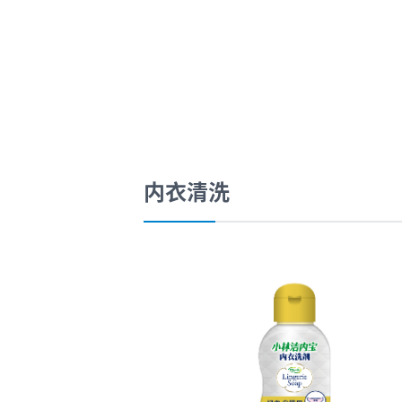
口腔护理
冰醒舒
2018
其他烦恼
波乐清
创护宁
候咻露
内衣清洗
暖宝宝