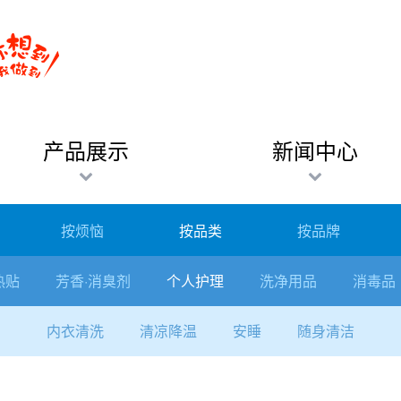
产品展示
新闻中心
按烦恼
按品类
按品牌
热贴
芳香·消臭剂
个人护理
洗净用品
消毒品
内衣清洗
清凉降温
安睡
随身清洁