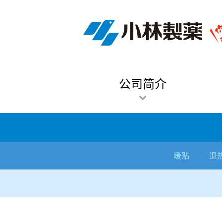
跳
Sawaday小林消臭元
厕所/马桶异味
房间异味·芳香
管道异味·清洁
芳香·消臭剂
公司简介
产品展示
寒冷对策
炎热对策
发热对策
家庭清洁
清洁消毒
口腔护理
其他烦恼
个人护理
洗净用品
口腔护理
新闻中心
按烦恼
按品类
退热贴
消毒品
按品牌
暖贴
至
内
经营理念
按烦恼
寒冷对策
常规取暖
清凉降温
物理降温
内衣清洁
马桶清洁（便器用）
房间消臭
排水管异味·清洁
皮肤消毒
候咻露
其他
暖贴
即贴系列
婴儿用
厕所用
内衣清洗
马桶清洁
皮肤消毒
口腔清洁
Sawaday小林消臭元
一滴消臭元
2026
容
董事长寄语
按品类
炎热对策
暖手暖脚
马桶清洁（便器用）
厕所消臭
宠物消臭
管道异味·清洁
口腔消毒
退热贴
暖手暖脚系列
儿童用
房间用
清凉降温
管道清洁
口腔消毒
无香空间
2025
公司简介
独特的企业模式
按品牌
发热对策
生理期
排水管清洁
即时消臭
无味消臭
清洁纸
芳香·消臭剂
生理期系列
成人用
宠物用
安睡
家居用品清洁
洗净丸
2024
公司概要
家庭清洁
舒缓
水壶/水杯清洁
无味消臭
运动鞋消臭
个人护理
舒缓系列
家庭用
厨房用
随身清洁
洗净中
2023
人才方针
厕所/马桶异味
清洁纸
房间芳香
洗净用品
鞋柜用
安睡
2022
暖贴
退
公司沿革
房间异味·芳香
消毒品
洁内宝
2021
国内主要据点
管道异味·清洁
口腔护理
刻立洁
2020
清洁消毒
冰宝贴
2019