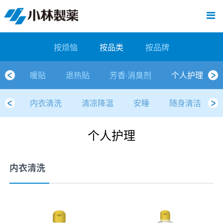
跳
Sawaday小林消臭元
厕所/马桶异味
房间异味·芳香
管道异味·清洁
芳香·消臭剂
公司简介
产品展示
寒冷对策
炎热对策
发热对策
家庭清洁
清洁消毒
口腔护理
其他烦恼
个人护理
洗净用品
口腔护理
新闻中心
按烦恼
按品类
退热贴
消毒品
按品牌
暖贴
至
内
经营理念
按烦恼
寒冷对策
常规取暖
清凉降温
物理降温
内衣清洁
马桶清洁（便器用）
房间消臭
排水管异味·清洁
皮肤消毒
候咻露
其他
暖贴
即贴系列
婴儿用
厕所用
内衣清洗
马桶清洁
皮肤消毒
口腔清洁
Sawaday小林消臭元
一滴消臭元
2026
容
按烦恼
按品类
按品牌
董事长寄语
按品类
炎热对策
暖手暖脚
马桶清洁（便器用）
厕所消臭
宠物消臭
管道异味·清洁
口腔消毒
退热贴
暖手暖脚系列
儿童用
房间用
清凉降温
管道清洁
口腔消毒
无香空间
2025
暖贴
退热贴
芳香·消臭剂
个人护理
独特的企业模式
按品牌
发热对策
生理期
排水管清洁
即时消臭
无味消臭
清洁纸
芳香·消臭剂
生理期系列
成人用
宠物用
安睡
家居用品清洁
洗净丸
2024
内衣清洗
清凉降温
安睡
随身清洁
公司概要
家庭清洁
舒缓
水壶/水杯清洁
无味消臭
运动鞋消臭
个人护理
舒缓系列
家庭用
厨房用
随身清洁
洗净中
2023
个人护理
人才方针
厕所/马桶异味
清洁纸
房间芳香
洗净用品
鞋柜用
安睡
2022
公司沿革
房间异味·芳香
消毒品
洁内宝
2021
内衣清洗
国内主要据点
管道异味·清洁
口腔护理
刻立洁
2020
清洁消毒
冰宝贴
2019