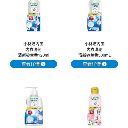
口腔护理
冰醒舒
2018
其他烦恼
波乐清
创护宁
小林洁内宝
小林洁内宝
内衣洗剂
内衣洗剂
候咻露
清新铃兰香300mL
清新铃兰香120ml
查看详情
查看详情
暖宝宝