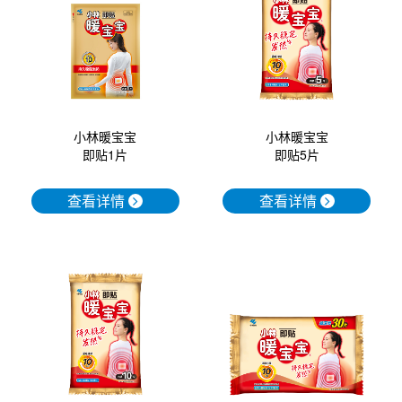
口腔护理
冰醒舒
2018
其他烦恼
波乐清
创护宁
小林暖宝宝
小林暖宝宝
即贴1片
即贴5片
候咻露
查看详情
查看详情
暖宝宝