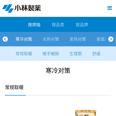
跳
Sawaday小林消臭元
厕所/马桶异味
房间异味·芳香
管道异味·清洁
芳香·消臭剂
公司简介
产品展示
寒冷对策
炎热对策
发热对策
家庭清洁
清洁消毒
口腔护理
其他烦恼
个人护理
洗净用品
口腔护理
新闻中心
按烦恼
按品类
退热贴
消毒品
按品牌
暖贴
至
内
经营理念
按烦恼
寒冷对策
常规取暖
清凉降温
物理降温
内衣清洁
马桶清洁（便器用）
房间消臭
排水管异味·清洁
皮肤消毒
候咻露
其他
暖贴
即贴系列
婴儿用
厕所用
内衣清洗
马桶清洁
皮肤消毒
口腔清洁
Sawaday小林消臭元
一滴消臭元
2026
容
按烦恼
按品类
按品牌
董事长寄语
按品类
炎热对策
暖手暖脚
马桶清洁（便器用）
厕所消臭
宠物消臭
管道异味·清洁
口腔消毒
退热贴
暖手暖脚系列
儿童用
房间用
清凉降温
管道清洁
口腔消毒
无香空间
2025
寒冷对策
炎热对策
发热对策
家庭清洁
独特的企业模式
按品牌
发热对策
生理期
排水管清洁
即时消臭
无味消臭
清洁纸
芳香·消臭剂
生理期系列
成人用
宠物用
安睡
家居用品清洁
洗净丸
2024
常规取暖
暖手暖脚
生理期
舒缓
公司概要
家庭清洁
舒缓
水壶/水杯清洁
无味消臭
运动鞋消臭
个人护理
舒缓系列
家庭用
厨房用
随身清洁
洗净中
2023
寒冷对策
人才方针
厕所/马桶异味
清洁纸
房间芳香
洗净用品
鞋柜用
安睡
2022
公司沿革
房间异味·芳香
消毒品
洁内宝
2021
常规取暖
国内主要据点
管道异味·清洁
口腔护理
刻立洁
2020
清洁消毒
冰宝贴
2019