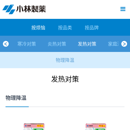
跳
Sawaday小林消臭元
厕所/马桶异味
房间异味·芳香
管道异味·清洁
芳香·消臭剂
公司简介
产品展示
寒冷对策
炎热对策
发热对策
家庭清洁
清洁消毒
口腔护理
其他烦恼
个人护理
洗净用品
口腔护理
新闻中心
按烦恼
按品类
退热贴
消毒品
按品牌
暖贴
至
内
经营理念
按烦恼
寒冷对策
常规取暖
清凉降温
物理降温
内衣清洁
马桶清洁（便器用）
房间消臭
排水管异味·清洁
皮肤消毒
候咻露
其他
暖贴
即贴系列
婴儿用
厕所用
内衣清洗
马桶清洁
皮肤消毒
口腔清洁
Sawaday小林消臭元
一滴消臭元
2026
容
按烦恼
按品类
按品牌
董事长寄语
按品类
炎热对策
暖手暖脚
马桶清洁（便器用）
厕所消臭
宠物消臭
管道异味·清洁
口腔消毒
退热贴
暖手暖脚系列
儿童用
房间用
清凉降温
管道清洁
口腔消毒
无香空间
2025
寒冷对策
炎热对策
发热对策
家庭清洁
独特的企业模式
按品牌
发热对策
生理期
排水管清洁
即时消臭
无味消臭
清洁纸
芳香·消臭剂
生理期系列
成人用
宠物用
安睡
家居用品清洁
洗净丸
2024
物理降温
公司概要
家庭清洁
舒缓
水壶/水杯清洁
无味消臭
运动鞋消臭
个人护理
舒缓系列
家庭用
厨房用
随身清洁
洗净中
2023
发热对策
人才方针
厕所/马桶异味
清洁纸
房间芳香
洗净用品
鞋柜用
安睡
2022
公司沿革
房间异味·芳香
消毒品
洁内宝
2021
物理降温
国内主要据点
管道异味·清洁
口腔护理
刻立洁
2020
清洁消毒
冰宝贴
2019