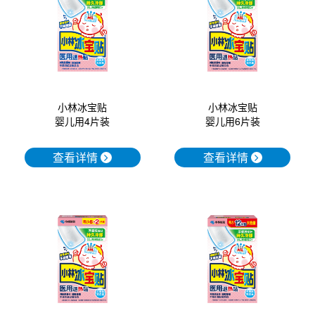
口腔护理
冰醒舒
2018
其他烦恼
波乐清
创护宁
小林冰宝贴
小林冰宝贴
婴儿用4片装
婴儿用6片装
候咻露
查看详情
查看详情
暖宝宝