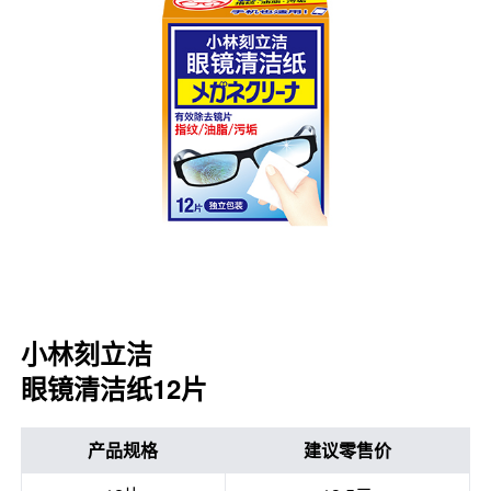
口腔护理
冰醒舒
2018
其他烦恼
波乐清
创护宁
候咻露
暖宝宝
小林刻立洁
眼镜清洁纸12片
产品规格
建议零售价