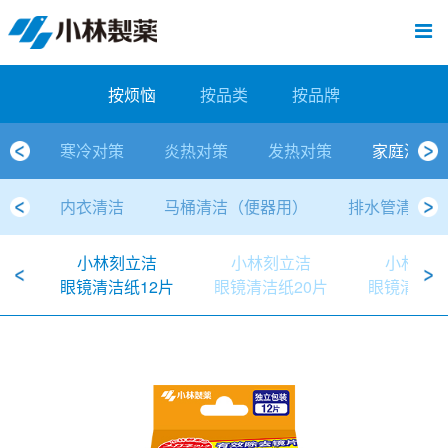
跳
Sawaday小林消臭元
厕所/马桶异味
房间异味·芳香
管道异味·清洁
芳香·消臭剂
公司简介
产品展示
寒冷对策
炎热对策
发热对策
家庭清洁
清洁消毒
口腔护理
其他烦恼
个人护理
洗净用品
口腔护理
新闻中心
按烦恼
按品类
退热贴
消毒品
按品牌
暖贴
至
内
经营理念
按烦恼
寒冷对策
常规取暖
清凉降温
物理降温
内衣清洁
马桶清洁（便器用）
房间消臭
排水管异味·清洁
皮肤消毒
候咻露
其他
暖贴
即贴系列
婴儿用
厕所用
内衣清洗
马桶清洁
皮肤消毒
口腔清洁
Sawaday小林消臭元
一滴消臭元
2026
容
按烦恼
按品类
按品牌
董事长寄语
按品类
炎热对策
暖手暖脚
马桶清洁（便器用）
厕所消臭
宠物消臭
管道异味·清洁
口腔消毒
退热贴
暖手暖脚系列
儿童用
房间用
清凉降温
管道清洁
口腔消毒
无香空间
2025
寒冷对策
炎热对策
发热对策
家庭清洁
独特的企业模式
按品牌
发热对策
生理期
排水管清洁
即时消臭
无味消臭
清洁纸
芳香·消臭剂
生理期系列
成人用
宠物用
安睡
家居用品清洁
洗净丸
2024
内衣清洁
马桶清洁（便器用）
排水管清洁
公司概要
家庭清洁
舒缓
水壶/水杯清洁
无味消臭
运动鞋消臭
个人护理
舒缓系列
家庭用
厨房用
随身清洁
洗净中
2023
小林刻立洁
小林刻立洁
小林刻
人才方针
厕所/马桶异味
清洁纸
房间芳香
洗净用品
鞋柜用
安睡
2022
眼镜清洁纸12片
眼镜清洁纸20片
眼镜清洁纸
公司沿革
房间异味·芳香
消毒品
洁内宝
2021
国内主要据点
管道异味·清洁
口腔护理
刻立洁
2020
清洁消毒
冰宝贴
2019