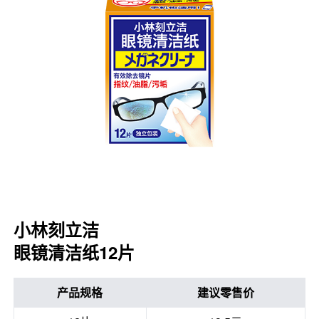
口腔护理
冰醒舒
2018
其他烦恼
波乐清
创护宁
候咻露
暖宝宝
小林刻立洁
眼镜清洁纸12片
产品规格
建议零售价