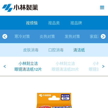
跳
Sawaday小林消臭元
厕所/马桶异味
房间异味·芳香
管道异味·清洁
芳香·消臭剂
公司简介
产品展示
寒冷对策
炎热对策
发热对策
家庭清洁
清洁消毒
口腔护理
其他烦恼
个人护理
洗净用品
口腔护理
新闻中心
按烦恼
按品类
退热贴
消毒品
按品牌
暖贴
至
内
经营理念
按烦恼
寒冷对策
常规取暖
清凉降温
物理降温
内衣清洁
马桶清洁（便器用）
房间消臭
排水管异味·清洁
皮肤消毒
候咻露
其他
暖贴
即贴系列
婴儿用
厕所用
内衣清洗
马桶清洁
皮肤消毒
口腔清洁
Sawaday小林消臭元
一滴消臭元
2026
容
按烦恼
按品类
按品牌
董事长寄语
按品类
炎热对策
暖手暖脚
马桶清洁（便器用）
厕所消臭
宠物消臭
管道异味·清洁
口腔消毒
退热贴
暖手暖脚系列
儿童用
房间用
清凉降温
管道清洁
口腔消毒
无香空间
2025
寒冷对策
炎热对策
发热对策
家庭清洁
独特的企业模式
按品牌
发热对策
生理期
排水管清洁
即时消臭
无味消臭
清洁纸
芳香·消臭剂
生理期系列
成人用
宠物用
安睡
家居用品清洁
洗净丸
2024
皮肤消毒
口腔消毒
清洁纸
公司概要
家庭清洁
舒缓
水壶/水杯清洁
无味消臭
运动鞋消臭
个人护理
舒缓系列
家庭用
厨房用
随身清洁
洗净中
2023
小林刻立洁
小林刻立洁
小林刻
人才方针
厕所/马桶异味
清洁纸
房间芳香
洗净用品
鞋柜用
安睡
2022
眼镜清洁纸12片
眼镜清洁纸20片
眼镜清洁纸
公司沿革
房间异味·芳香
消毒品
洁内宝
2021
国内主要据点
管道异味·清洁
口腔护理
刻立洁
2020
清洁消毒
冰宝贴
2019