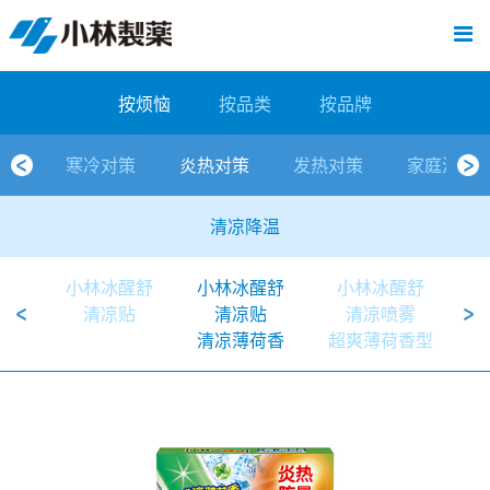
跳
Sawaday小林消臭元
厕所/马桶异味
房间异味·芳香
管道异味·清洁
芳香·消臭剂
公司简介
产品展示
寒冷对策
炎热对策
发热对策
家庭清洁
清洁消毒
口腔护理
其他烦恼
个人护理
洗净用品
口腔护理
新闻中心
按烦恼
按品类
退热贴
消毒品
按品牌
暖贴
至
内
经营理念
按烦恼
寒冷对策
常规取暖
清凉降温
物理降温
内衣清洁
马桶清洁（便器用）
房间消臭
排水管异味·清洁
皮肤消毒
候咻露
其他
暖贴
即贴系列
婴儿用
厕所用
内衣清洗
马桶清洁
皮肤消毒
口腔清洁
Sawaday小林消臭元
一滴消臭元
2026
容
按烦恼
按品类
按品牌
董事长寄语
按品类
炎热对策
暖手暖脚
马桶清洁（便器用）
厕所消臭
宠物消臭
管道异味·清洁
口腔消毒
退热贴
暖手暖脚系列
儿童用
房间用
清凉降温
管道清洁
口腔消毒
无香空间
2025
寒冷对策
炎热对策
发热对策
家庭清洁
独特的企业模式
按品牌
发热对策
生理期
排水管清洁
即时消臭
无味消臭
清洁纸
芳香·消臭剂
生理期系列
成人用
宠物用
安睡
家居用品清洁
洗净丸
2024
清凉降温
公司概要
家庭清洁
舒缓
水壶/水杯清洁
无味消臭
运动鞋消臭
个人护理
舒缓系列
家庭用
厨房用
随身清洁
洗净中
2023
小林冰醒舒
小林冰醒舒
小林冰醒舒
人才方针
厕所/马桶异味
清洁纸
房间芳香
洗净用品
鞋柜用
安睡
2022
清凉贴
清凉贴
清凉喷雾
清凉薄荷香
超爽薄荷香型
公司沿革
房间异味·芳香
消毒品
洁内宝
2021
国内主要据点
管道异味·清洁
口腔护理
刻立洁
2020
清洁消毒
冰宝贴
2019