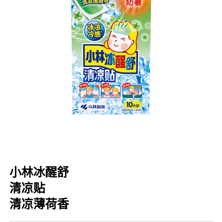
口腔护理
冰醒舒
2018
其他烦恼
波乐清
创护宁
候咻露
暖宝宝
小林冰醒舒
清凉贴
清凉薄荷香