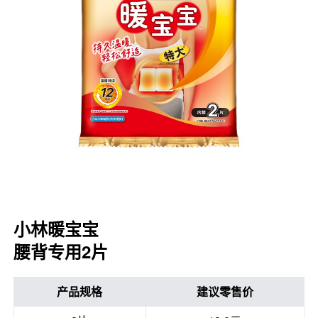
口腔护理
冰醒舒
2018
其他烦恼
波乐清
创护宁
候咻露
暖宝宝
小林暖宝宝
腰背专用2片
产品规格
建议零售价