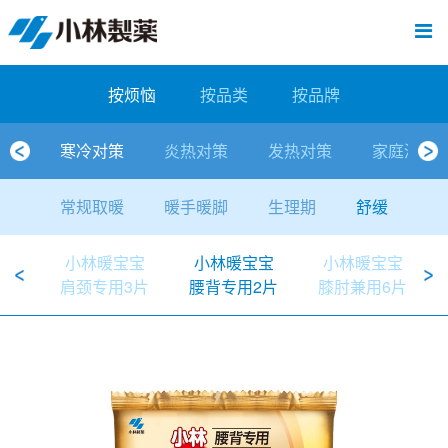
跳
Sawaday小林消臭元
厕所/马桶异味
房间异味·芳香
管道异味·清洁
芳香·消臭剂
公司简介
产品展示
寒冷对策
炎热对策
发热对策
家庭清洁
清洁消毒
口腔护理
其他烦恼
个人护理
洗净用品
口腔护理
新闻中心
按烦恼
按品类
退热贴
消毒品
按品牌
暖贴
至
内
经营理念
按烦恼
寒冷对策
常规取暖
清凉降温
物理降温
内衣清洁
马桶清洁（便器用）
房间消臭
排水管异味·清洁
皮肤消毒
候咻露
其他
暖贴
即贴系列
婴儿用
厕所用
内衣清洗
马桶清洁
皮肤消毒
口腔清洁
Sawaday小林消臭元
一滴消臭元
2026
容
按烦恼
按品类
按品牌
董事长寄语
按品类
炎热对策
暖手暖脚
马桶清洁（便器用）
厕所消臭
宠物消臭
管道异味·清洁
口腔消毒
退热贴
暖手暖脚系列
儿童用
房间用
清凉降温
管道清洁
口腔消毒
无香空间
2025
寒冷对策
炎热对策
发热对策
家庭清洁
独特的企业模式
按品牌
发热对策
生理期
排水管清洁
即时消臭
无味消臭
清洁纸
芳香·消臭剂
生理期系列
成人用
宠物用
安睡
家居用品清洁
洗净丸
2024
常规取暖
暖手暖脚
生理期
舒缓
公司概要
家庭清洁
舒缓
水壶/水杯清洁
无味消臭
运动鞋消臭
个人护理
舒缓系列
家庭用
厨房用
随身清洁
洗净中
2023
小林暖宝宝
小林暖宝宝
小林暖宝宝
人才方针
厕所/马桶异味
清洁纸
房间芳香
洗净用品
鞋柜用
安睡
2022
肩颈专用3片
腰背专用2片
膝肘兼用6片
公司沿革
房间异味·芳香
消毒品
洁内宝
2021
国内主要据点
管道异味·清洁
口腔护理
刻立洁
2020
清洁消毒
冰宝贴
2019