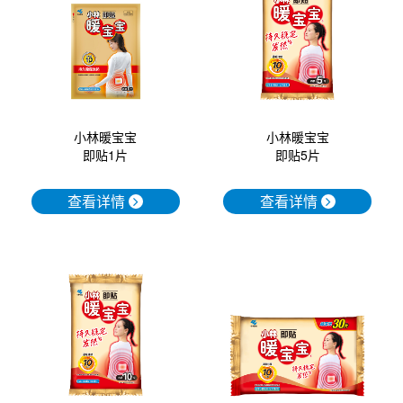
口腔护理
冰醒舒
2018
其他烦恼
波乐清
创护宁
小林暖宝宝
小林暖宝宝
即贴1片
即贴5片
候咻露
查看详情
查看详情
暖宝宝