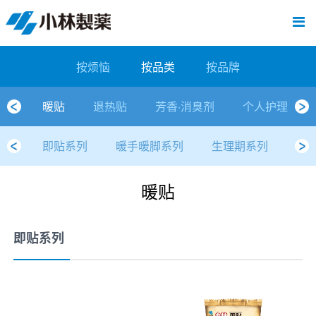
跳
Sawaday小林消臭元
厕所/马桶异味
房间异味·芳香
管道异味·清洁
芳香·消臭剂
公司简介
产品展示
寒冷对策
炎热对策
发热对策
家庭清洁
清洁消毒
口腔护理
其他烦恼
个人护理
洗净用品
口腔护理
新闻中心
按烦恼
按品类
退热贴
消毒品
按品牌
暖贴
至
内
经营理念
按烦恼
寒冷对策
常规取暖
清凉降温
物理降温
内衣清洁
马桶清洁（便器用）
房间消臭
排水管异味·清洁
皮肤消毒
候咻露
其他
暖贴
即贴系列
婴儿用
厕所用
内衣清洗
马桶清洁
皮肤消毒
口腔清洁
Sawaday小林消臭元
一滴消臭元
2026
容
按烦恼
按品类
按品牌
董事长寄语
按品类
炎热对策
暖手暖脚
马桶清洁（便器用）
厕所消臭
宠物消臭
管道异味·清洁
口腔消毒
退热贴
暖手暖脚系列
儿童用
房间用
清凉降温
管道清洁
口腔消毒
无香空间
2025
暖贴
退热贴
芳香·消臭剂
个人护理
独特的企业模式
按品牌
发热对策
生理期
排水管清洁
即时消臭
无味消臭
清洁纸
芳香·消臭剂
生理期系列
成人用
宠物用
安睡
家居用品清洁
洗净丸
2024
即贴系列
暖手暖脚系列
生理期系列
舒
公司概要
家庭清洁
舒缓
水壶/水杯清洁
无味消臭
运动鞋消臭
个人护理
舒缓系列
家庭用
厨房用
随身清洁
洗净中
2023
暖贴
人才方针
厕所/马桶异味
清洁纸
房间芳香
洗净用品
鞋柜用
安睡
2022
公司沿革
房间异味·芳香
消毒品
洁内宝
2021
即贴系列
国内主要据点
管道异味·清洁
口腔护理
刻立洁
2020
清洁消毒
冰宝贴
2019