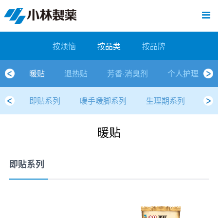
跳
Sawaday小林消臭元
厕所/马桶异味
房间异味·芳香
管道异味·清洁
芳香·消臭剂
公司简介
产品展示
寒冷对策
炎热对策
发热对策
家庭清洁
清洁消毒
口腔护理
其他烦恼
个人护理
洗净用品
口腔护理
新闻中心
按烦恼
按品类
退热贴
消毒品
按品牌
暖贴
至
内
经营理念
按烦恼
寒冷对策
常规取暖
清凉降温
物理降温
内衣清洁
马桶清洁（便器用）
房间消臭
排水管异味·清洁
皮肤消毒
候咻露
其他
暖贴
即贴系列
婴儿用
厕所用
内衣清洗
马桶清洁
皮肤消毒
口腔清洁
Sawaday小林消臭元
一滴消臭元
2026
容
按烦恼
按品类
按品牌
董事长寄语
按品类
炎热对策
暖手暖脚
马桶清洁（便器用）
厕所消臭
宠物消臭
管道异味·清洁
口腔消毒
退热贴
暖手暖脚系列
儿童用
房间用
清凉降温
管道清洁
口腔消毒
无香空间
2025
暖贴
退热贴
芳香·消臭剂
个人护理
独特的企业模式
按品牌
发热对策
生理期
排水管清洁
即时消臭
无味消臭
清洁纸
芳香·消臭剂
生理期系列
成人用
宠物用
安睡
家居用品清洁
洗净丸
2024
即贴系列
暖手暖脚系列
生理期系列
舒
公司概要
家庭清洁
舒缓
水壶/水杯清洁
无味消臭
运动鞋消臭
个人护理
舒缓系列
家庭用
厨房用
随身清洁
洗净中
2023
暖贴
人才方针
厕所/马桶异味
清洁纸
房间芳香
洗净用品
鞋柜用
安睡
2022
公司沿革
房间异味·芳香
消毒品
洁内宝
2021
即贴系列
国内主要据点
管道异味·清洁
口腔护理
刻立洁
2020
清洁消毒
冰宝贴
2019