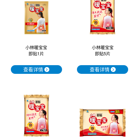
口腔护理
冰醒舒
2018
其他烦恼
波乐清
创护宁
小林暖宝宝
小林暖宝宝
即贴1片
即贴5片
候咻露
查看详情
查看详情
暖宝宝