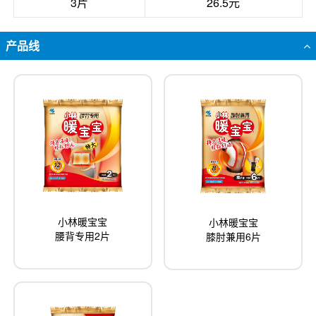
3片
26.5元
产品线
小林暖宝宝
小林暖宝宝
腰背专用2片
膝肘兼用6片