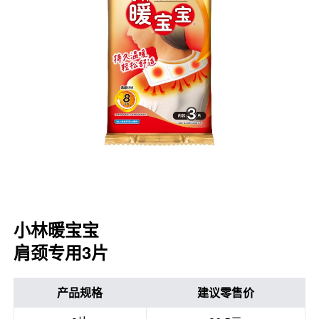
口腔护理
冰醒舒
2018
其他烦恼
波乐清
创护宁
候咻露
暖宝宝
小林暖宝宝
肩颈专用3片
产品规格
建议零售价