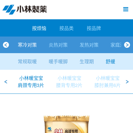
跳
Sawaday小林消臭元
厕所/马桶异味
房间异味·芳香
管道异味·清洁
芳香·消臭剂
公司简介
产品展示
寒冷对策
炎热对策
发热对策
家庭清洁
清洁消毒
口腔护理
其他烦恼
个人护理
洗净用品
口腔护理
新闻中心
按烦恼
按品类
退热贴
消毒品
按品牌
暖贴
至
内
经营理念
按烦恼
寒冷对策
常规取暖
清凉降温
物理降温
内衣清洁
马桶清洁（便器用）
房间消臭
排水管异味·清洁
皮肤消毒
候咻露
其他
暖贴
即贴系列
婴儿用
厕所用
内衣清洗
马桶清洁
皮肤消毒
口腔清洁
Sawaday小林消臭元
一滴消臭元
2026
容
按烦恼
按品类
按品牌
董事长寄语
按品类
炎热对策
暖手暖脚
马桶清洁（便器用）
厕所消臭
宠物消臭
管道异味·清洁
口腔消毒
退热贴
暖手暖脚系列
儿童用
房间用
清凉降温
管道清洁
口腔消毒
无香空间
2025
寒冷对策
炎热对策
发热对策
家庭清洁
独特的企业模式
按品牌
发热对策
生理期
排水管清洁
即时消臭
无味消臭
清洁纸
芳香·消臭剂
生理期系列
成人用
宠物用
安睡
家居用品清洁
洗净丸
2024
常规取暖
暖手暖脚
生理期
舒缓
公司概要
家庭清洁
舒缓
水壶/水杯清洁
无味消臭
运动鞋消臭
个人护理
舒缓系列
家庭用
厨房用
随身清洁
洗净中
2023
小林暖宝宝
小林暖宝宝
小林暖宝宝
人才方针
厕所/马桶异味
清洁纸
房间芳香
洗净用品
鞋柜用
安睡
2022
肩颈专用3片
腰背专用2片
膝肘兼用6片
公司沿革
房间异味·芳香
消毒品
洁内宝
2021
国内主要据点
管道异味·清洁
口腔护理
刻立洁
2020
清洁消毒
冰宝贴
2019