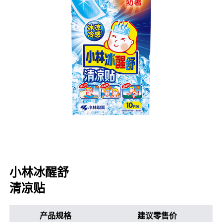
口腔护理
冰醒舒
2018
其他烦恼
波乐清
创护宁
候咻露
暖宝宝
小林冰醒舒
清凉贴
产品规格
建议零售价