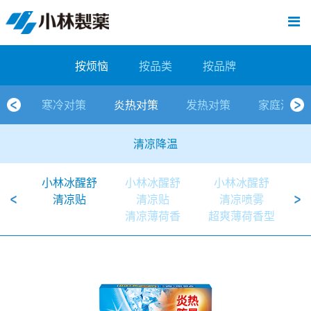
跳
Sawaday小林消臭元
厕所/马桶异味
房间异味·芳香
管道异味·清洁
芳香·消臭剂
公司简介
产品展示
寒冷对策
炎热对策
发热对策
家庭清洁
清洁消毒
口腔护理
其他烦恼
个人护理
洗净用品
口腔护理
新闻中心
按烦恼
按品类
退热贴
消毒品
按品牌
暖贴
至
内
经营理念
按烦恼
寒冷对策
常规取暖
清凉降温
物理降温
内衣清洁
马桶清洁（便器用）
房间消臭
排水管异味·清洁
皮肤消毒
候咻露
其他
暖贴
即贴系列
婴儿用
厕所用
内衣清洗
马桶清洁
皮肤消毒
口腔清洁
Sawaday小林消臭元
一滴消臭元
2026
容
按烦恼
按品类
按品牌
董事长寄语
按品类
炎热对策
暖手暖脚
马桶清洁（便器用）
厕所消臭
宠物消臭
管道异味·清洁
口腔消毒
退热贴
暖手暖脚系列
儿童用
房间用
清凉降温
管道清洁
口腔消毒
无香空间
2025
寒冷对策
炎热对策
发热对策
家庭清洁
独特的企业模式
按品牌
发热对策
生理期
排水管清洁
即时消臭
无味消臭
清洁纸
芳香·消臭剂
生理期系列
成人用
宠物用
安睡
家居用品清洁
洗净丸
2024
清凉降温
公司概要
家庭清洁
舒缓
水壶/水杯清洁
无味消臭
运动鞋消臭
个人护理
舒缓系列
家庭用
厨房用
随身清洁
洗净中
2023
小林冰醒舒
小林冰醒舒
小林冰醒舒
人才方针
厕所/马桶异味
清洁纸
房间芳香
洗净用品
鞋柜用
安睡
2022
清凉贴
清凉贴
清凉喷雾
清凉薄荷香
超爽薄荷香型
公司沿革
房间异味·芳香
消毒品
洁内宝
2021
国内主要据点
管道异味·清洁
口腔护理
刻立洁
2020
清洁消毒
冰宝贴
2019