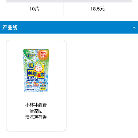
10片
18.5元
产品线
小林冰醒舒
清凉贴
清凉薄荷香