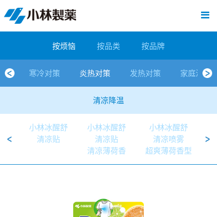
跳
Sawaday小林消臭元
厕所/马桶异味
房间异味·芳香
管道异味·清洁
芳香·消臭剂
公司简介
产品展示
寒冷对策
炎热对策
发热对策
家庭清洁
清洁消毒
口腔护理
其他烦恼
个人护理
洗净用品
口腔护理
新闻中心
按烦恼
按品类
退热贴
消毒品
按品牌
暖贴
至
内
经营理念
按烦恼
寒冷对策
常规取暖
清凉降温
物理降温
内衣清洁
马桶清洁（便器用）
房间消臭
排水管异味·清洁
皮肤消毒
候咻露
其他
暖贴
即贴系列
婴儿用
厕所用
内衣清洗
马桶清洁
皮肤消毒
口腔清洁
Sawaday小林消臭元
一滴消臭元
2026
容
按烦恼
按品类
按品牌
董事长寄语
按品类
炎热对策
暖手暖脚
马桶清洁（便器用）
厕所消臭
宠物消臭
管道异味·清洁
口腔消毒
退热贴
暖手暖脚系列
儿童用
房间用
清凉降温
管道清洁
口腔消毒
无香空间
2025
寒冷对策
炎热对策
发热对策
家庭清洁
独特的企业模式
按品牌
发热对策
生理期
排水管清洁
即时消臭
无味消臭
清洁纸
芳香·消臭剂
生理期系列
成人用
宠物用
安睡
家居用品清洁
洗净丸
2024
清凉降温
公司概要
家庭清洁
舒缓
水壶/水杯清洁
无味消臭
运动鞋消臭
个人护理
舒缓系列
家庭用
厨房用
随身清洁
洗净中
2023
小林冰醒舒
小林冰醒舒
小林冰醒舒
人才方针
厕所/马桶异味
清洁纸
房间芳香
洗净用品
鞋柜用
安睡
2022
清凉贴
清凉贴
清凉喷雾
清凉薄荷香
超爽薄荷香型
公司沿革
房间异味·芳香
消毒品
洁内宝
2021
国内主要据点
管道异味·清洁
口腔护理
刻立洁
2020
清洁消毒
冰宝贴
2019