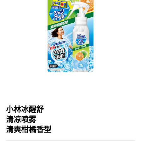
口腔护理
冰醒舒
2018
其他烦恼
波乐清
创护宁
候咻露
暖宝宝
小林冰醒舒
清凉喷雾
清爽柑橘香型