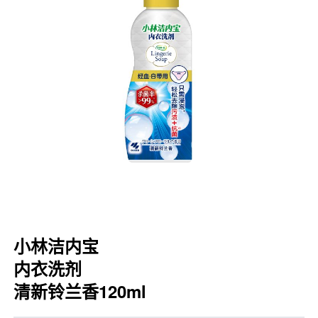
口腔护理
冰醒舒
2018
其他烦恼
波乐清
创护宁
候咻露
暖宝宝
小林洁内宝
内衣洗剂
清新铃兰香120ml