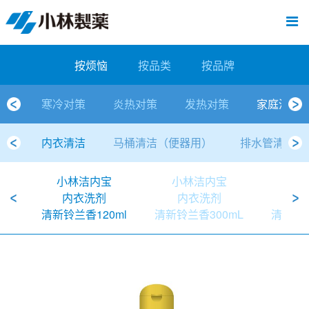
跳
Sawaday小林消臭元
厕所/马桶异味
房间异味·芳香
管道异味·清洁
芳香·消臭剂
公司简介
产品展示
寒冷对策
炎热对策
发热对策
家庭清洁
清洁消毒
口腔护理
其他烦恼
个人护理
洗净用品
口腔护理
新闻中心
按烦恼
按品类
退热贴
消毒品
按品牌
暖贴
至
内
经营理念
按烦恼
寒冷对策
常规取暖
清凉降温
物理降温
内衣清洁
马桶清洁（便器用）
房间消臭
排水管异味·清洁
皮肤消毒
候咻露
其他
暖贴
即贴系列
婴儿用
厕所用
内衣清洗
马桶清洁
皮肤消毒
口腔清洁
Sawaday小林消臭元
一滴消臭元
2026
容
按烦恼
按品类
按品牌
董事长寄语
按品类
炎热对策
暖手暖脚
马桶清洁（便器用）
厕所消臭
宠物消臭
管道异味·清洁
口腔消毒
退热贴
暖手暖脚系列
儿童用
房间用
清凉降温
管道清洁
口腔消毒
无香空间
2025
寒冷对策
炎热对策
发热对策
家庭清洁
独特的企业模式
按品牌
发热对策
生理期
排水管清洁
即时消臭
无味消臭
清洁纸
芳香·消臭剂
生理期系列
成人用
宠物用
安睡
家居用品清洁
洗净丸
2024
内衣清洁
马桶清洁（便器用）
排水管清洁
公司概要
家庭清洁
舒缓
水壶/水杯清洁
无味消臭
运动鞋消臭
个人护理
舒缓系列
家庭用
厨房用
随身清洁
洗净中
2023
小林洁内宝
小林洁内宝
小
人才方针
厕所/马桶异味
清洁纸
房间芳香
洗净用品
鞋柜用
安睡
2022
内衣洗剂
内衣洗剂
内
清新铃兰香120ml
清新铃兰香300mL
清新铃兰
公司沿革
房间异味·芳香
消毒品
洁内宝
2021
国内主要据点
管道异味·清洁
口腔护理
刻立洁
2020
清洁消毒
冰宝贴
2019