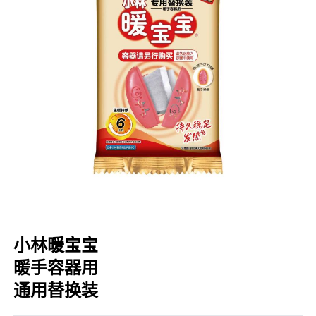
口腔护理
冰醒舒
2018
其他烦恼
波乐清
创护宁
候咻露
暖宝宝
小林暖宝宝
暖手容器用
通用替换装