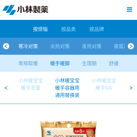
跳
Sawaday小林消臭元
厕所/马桶异味
房间异味·芳香
管道异味·清洁
芳香·消臭剂
公司简介
产品展示
寒冷对策
炎热对策
发热对策
家庭清洁
清洁消毒
口腔护理
其他烦恼
个人护理
洗净用品
口腔护理
新闻中心
按烦恼
按品类
退热贴
消毒品
按品牌
暖贴
至
内
经营理念
按烦恼
寒冷对策
常规取暖
清凉降温
物理降温
内衣清洁
马桶清洁（便器用）
房间消臭
排水管异味·清洁
皮肤消毒
候咻露
其他
暖贴
即贴系列
婴儿用
厕所用
内衣清洗
马桶清洁
皮肤消毒
口腔清洁
Sawaday小林消臭元
一滴消臭元
2026
容
按烦恼
按品类
按品牌
董事长寄语
按品类
炎热对策
暖手暖脚
马桶清洁（便器用）
厕所消臭
宠物消臭
管道异味·清洁
口腔消毒
退热贴
暖手暖脚系列
儿童用
房间用
清凉降温
管道清洁
口腔消毒
无香空间
2025
寒冷对策
炎热对策
发热对策
家庭清洁
独特的企业模式
按品牌
发热对策
生理期
排水管清洁
即时消臭
无味消臭
清洁纸
芳香·消臭剂
生理期系列
成人用
宠物用
安睡
家居用品清洁
洗净丸
2024
常规取暖
暖手暖脚
生理期
舒缓
公司概要
家庭清洁
舒缓
水壶/水杯清洁
无味消臭
运动鞋消臭
个人护理
舒缓系列
家庭用
厨房用
随身清洁
洗净中
2023
小林暖宝宝
小林暖宝宝
小林暖宝宝
小
人才方针
厕所/马桶异味
清洁纸
房间芳香
洗净用品
鞋柜用
安睡
2022
暖手圣蛋
暖手容器用
暖手5片
暖
通用替换装
公司沿革
房间异味·芳香
消毒品
洁内宝
2021
国内主要据点
管道异味·清洁
口腔护理
刻立洁
2020
清洁消毒
冰宝贴
2019