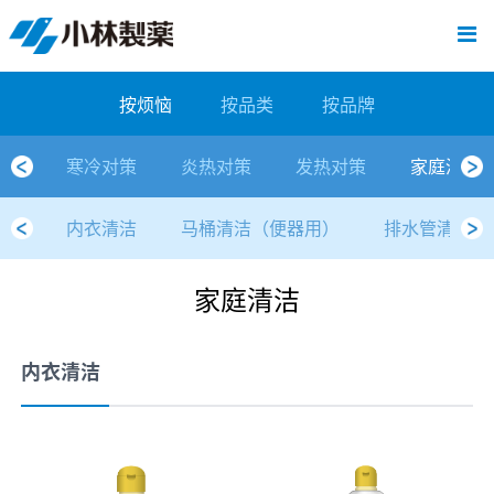
跳
Sawaday小林消臭元
厕所/马桶异味
房间异味·芳香
管道异味·清洁
芳香·消臭剂
公司简介
产品展示
寒冷对策
炎热对策
发热对策
家庭清洁
清洁消毒
口腔护理
其他烦恼
个人护理
洗净用品
口腔护理
新闻中心
按烦恼
按品类
退热贴
消毒品
按品牌
暖贴
至
内
经营理念
按烦恼
寒冷对策
常规取暖
清凉降温
物理降温
内衣清洁
马桶清洁（便器用）
房间消臭
排水管异味·清洁
皮肤消毒
候咻露
其他
暖贴
即贴系列
婴儿用
厕所用
内衣清洗
马桶清洁
皮肤消毒
口腔清洁
Sawaday小林消臭元
一滴消臭元
2026
容
按烦恼
按品类
按品牌
董事长寄语
按品类
炎热对策
暖手暖脚
马桶清洁（便器用）
厕所消臭
宠物消臭
管道异味·清洁
口腔消毒
退热贴
暖手暖脚系列
儿童用
房间用
清凉降温
管道清洁
口腔消毒
无香空间
2025
寒冷对策
炎热对策
发热对策
家庭清洁
独特的企业模式
按品牌
发热对策
生理期
排水管清洁
即时消臭
无味消臭
清洁纸
芳香·消臭剂
生理期系列
成人用
宠物用
安睡
家居用品清洁
洗净丸
2024
内衣清洁
马桶清洁（便器用）
排水管清洁
公司概要
家庭清洁
舒缓
水壶/水杯清洁
无味消臭
运动鞋消臭
个人护理
舒缓系列
家庭用
厨房用
随身清洁
洗净中
2023
家庭清洁
人才方针
厕所/马桶异味
清洁纸
房间芳香
洗净用品
鞋柜用
安睡
2022
公司沿革
房间异味·芳香
消毒品
洁内宝
2021
内衣清洁
国内主要据点
管道异味·清洁
口腔护理
刻立洁
2020
清洁消毒
冰宝贴
2019