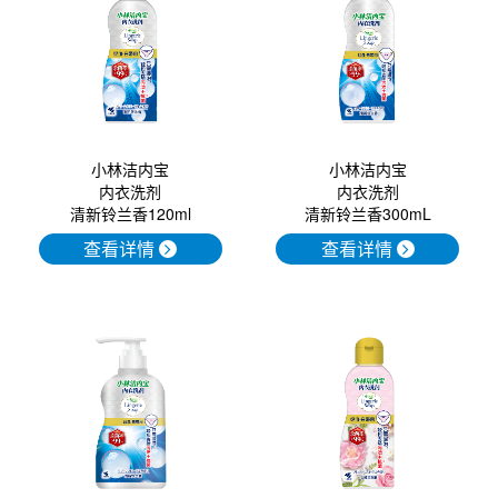
口腔护理
冰醒舒
2018
其他烦恼
波乐清
创护宁
小林洁内宝
小林洁内宝
内衣洗剂
内衣洗剂
候咻露
清新铃兰香300mL
清新铃兰香120ml
查看详情
查看详情
暖宝宝