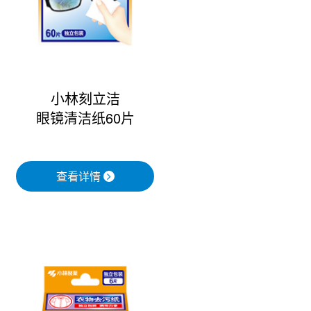
小林刻立洁
眼镜清洁纸60片
查看详情