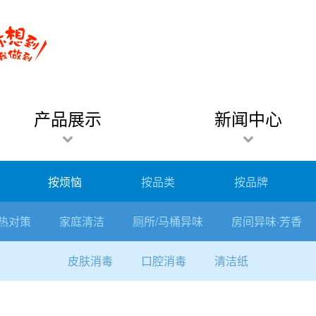
产品展示
新闻中心
按烦恼
按品类
按品牌
热对策
家庭清洁
厕所/马桶异味
房间异味·芳香
皮肤消毒
口腔消毒
清洁纸