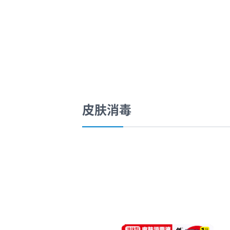
口腔护理
冰醒舒
2018
其他烦恼
波乐清
创护宁
候咻露
皮肤消毒
暖宝宝