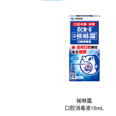
候咻露
口腔消毒液15mL