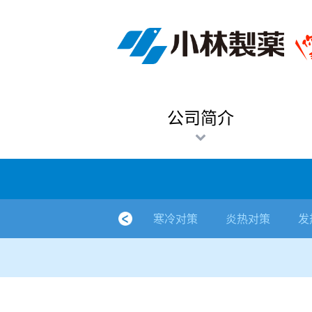
跳
Sawaday小林消臭元
厕所/马桶异味
房间异味·芳香
管道异味·清洁
芳香·消臭剂
公司简介
产品展示
寒冷对策
炎热对策
发热对策
家庭清洁
清洁消毒
口腔护理
其他烦恼
个人护理
洗净用品
口腔护理
新闻中心
按烦恼
按品类
退热贴
消毒品
按品牌
暖贴
至
内
经营理念
按烦恼
寒冷对策
常规取暖
清凉降温
物理降温
内衣清洁
马桶清洁（便器用）
房间消臭
排水管异味·清洁
皮肤消毒
候咻露
其他
暖贴
即贴系列
婴儿用
厕所用
内衣清洗
马桶清洁
皮肤消毒
口腔清洁
Sawaday小林消臭元
一滴消臭元
2026
容
董事长寄语
按品类
炎热对策
暖手暖脚
马桶清洁（便器用）
厕所消臭
宠物消臭
管道异味·清洁
口腔消毒
退热贴
暖手暖脚系列
儿童用
房间用
清凉降温
管道清洁
口腔消毒
无香空间
2025
公司简介
独特的企业模式
按品牌
发热对策
生理期
排水管清洁
即时消臭
无味消臭
清洁纸
芳香·消臭剂
生理期系列
成人用
宠物用
安睡
家居用品清洁
洗净丸
2024
公司概要
家庭清洁
舒缓
水壶/水杯清洁
无味消臭
运动鞋消臭
个人护理
舒缓系列
家庭用
厨房用
随身清洁
洗净中
2023
人才方针
厕所/马桶异味
清洁纸
房间芳香
洗净用品
鞋柜用
安睡
2022
寒冷对策
炎热对策
发
公司沿革
房间异味·芳香
消毒品
洁内宝
2021
国内主要据点
管道异味·清洁
口腔护理
刻立洁
2020
清洁消毒
冰宝贴
2019