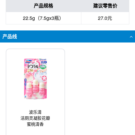
产品规格
建议零售价
22.5g（7.5gx3瓶）
27.0元
产品线
波乐清
洁厕灵凝胶花瓣
蜜桃清香