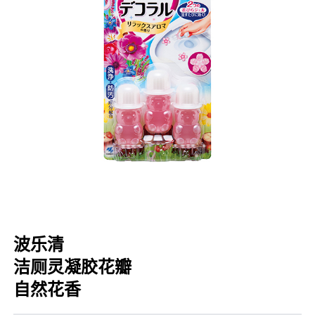
口腔护理
冰醒舒
2018
其他烦恼
波乐清
创护宁
候咻露
暖宝宝
波乐清
洁厕灵凝胶花瓣
自然花香