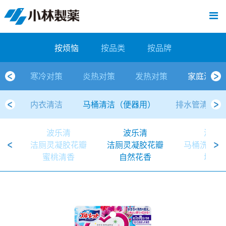
跳
Sawaday小林消臭元
厕所/马桶异味
房间异味·芳香
管道异味·清洁
芳香·消臭剂
公司简介
产品展示
寒冷对策
炎热对策
发热对策
家庭清洁
清洁消毒
口腔护理
其他烦恼
个人护理
洗净用品
口腔护理
新闻中心
按烦恼
按品类
退热贴
消毒品
按品牌
暖贴
至
内
经营理念
按烦恼
寒冷对策
常规取暖
清凉降温
物理降温
内衣清洁
马桶清洁（便器用）
房间消臭
排水管异味·清洁
皮肤消毒
候咻露
其他
暖贴
即贴系列
婴儿用
厕所用
内衣清洗
马桶清洁
皮肤消毒
口腔清洁
Sawaday小林消臭元
一滴消臭元
2026
容
按烦恼
按品类
按品牌
董事长寄语
按品类
炎热对策
暖手暖脚
马桶清洁（便器用）
厕所消臭
宠物消臭
管道异味·清洁
口腔消毒
退热贴
暖手暖脚系列
儿童用
房间用
清凉降温
管道清洁
口腔消毒
无香空间
2025
寒冷对策
炎热对策
发热对策
家庭清洁
独特的企业模式
按品牌
发热对策
生理期
排水管清洁
即时消臭
无味消臭
清洁纸
芳香·消臭剂
生理期系列
成人用
宠物用
安睡
家居用品清洁
洗净丸
2024
内衣清洁
马桶清洁（便器用）
排水管清洁
公司概要
家庭清洁
舒缓
水壶/水杯清洁
无味消臭
运动鞋消臭
个人护理
舒缓系列
家庭用
厨房用
随身清洁
洗净中
2023
波乐清
波乐清
波乐
人才方针
厕所/马桶异味
清洁纸
房间芳香
洗净用品
鞋柜用
安睡
2022
洁厕灵凝胶花瓣
洁厕灵凝胶花瓣
马桶洗净中
蜜桃清香
自然花香
增强
公司沿革
房间异味·芳香
消毒品
洁内宝
2021
国内主要据点
管道异味·清洁
口腔护理
刻立洁
2020
清洁消毒
冰宝贴
2019