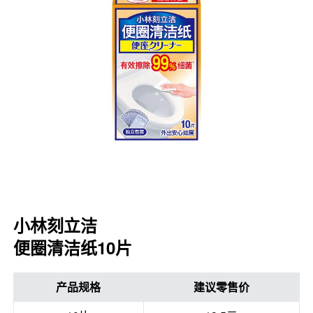
口腔护理
冰醒舒
2018
其他烦恼
波乐清
创护宁
候咻露
暖宝宝
小林刻立洁
便圈清洁纸10片
产品规格
建议零售价