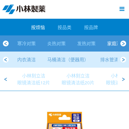
跳
Sawaday小林消臭元
厕所/马桶异味
房间异味·芳香
管道异味·清洁
芳香·消臭剂
公司简介
产品展示
寒冷对策
炎热对策
发热对策
家庭清洁
清洁消毒
口腔护理
其他烦恼
个人护理
洗净用品
口腔护理
新闻中心
按烦恼
按品类
退热贴
消毒品
按品牌
暖贴
至
内
经营理念
按烦恼
寒冷对策
常规取暖
清凉降温
物理降温
内衣清洁
马桶清洁（便器用）
房间消臭
排水管异味·清洁
皮肤消毒
候咻露
其他
暖贴
即贴系列
婴儿用
厕所用
内衣清洗
马桶清洁
皮肤消毒
口腔清洁
Sawaday小林消臭元
一滴消臭元
2026
容
按烦恼
按品类
按品牌
董事长寄语
按品类
炎热对策
暖手暖脚
马桶清洁（便器用）
厕所消臭
宠物消臭
管道异味·清洁
口腔消毒
退热贴
暖手暖脚系列
儿童用
房间用
清凉降温
管道清洁
口腔消毒
无香空间
2025
寒冷对策
炎热对策
发热对策
家庭清洁
独特的企业模式
按品牌
发热对策
生理期
排水管清洁
即时消臭
无味消臭
清洁纸
芳香·消臭剂
生理期系列
成人用
宠物用
安睡
家居用品清洁
洗净丸
2024
内衣清洁
马桶清洁（便器用）
排水管清洁
公司概要
家庭清洁
舒缓
水壶/水杯清洁
无味消臭
运动鞋消臭
个人护理
舒缓系列
家庭用
厨房用
随身清洁
洗净中
2023
小林刻立洁
小林刻立洁
小林刻
人才方针
厕所/马桶异味
清洁纸
房间芳香
洗净用品
鞋柜用
安睡
2022
眼镜清洁纸12片
眼镜清洁纸20片
眼镜清洁纸
公司沿革
房间异味·芳香
消毒品
洁内宝
2021
国内主要据点
管道异味·清洁
口腔护理
刻立洁
2020
清洁消毒
冰宝贴
2019