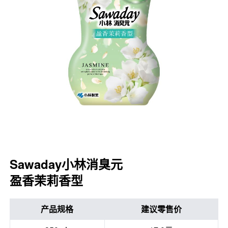
口腔护理
冰醒舒
2018
其他烦恼
波乐清
创护宁
候咻露
暖宝宝
Sawaday小林消臭元
盈香茉莉香型
产品规格
建议零售价