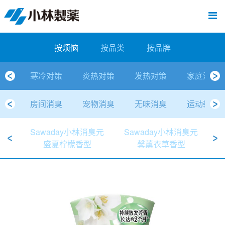
跳
Sawaday小林消臭元
厕所/马桶异味
房间异味·芳香
管道异味·清洁
芳香·消臭剂
公司简介
产品展示
寒冷对策
炎热对策
发热对策
家庭清洁
清洁消毒
口腔护理
其他烦恼
个人护理
洗净用品
口腔护理
新闻中心
按烦恼
按品类
退热贴
消毒品
按品牌
暖贴
至
内
经营理念
按烦恼
寒冷对策
常规取暖
清凉降温
物理降温
内衣清洁
马桶清洁（便器用）
房间消臭
排水管异味·清洁
皮肤消毒
候咻露
其他
暖贴
即贴系列
婴儿用
厕所用
内衣清洗
马桶清洁
皮肤消毒
口腔清洁
Sawaday小林消臭元
一滴消臭元
2026
容
按烦恼
按品类
按品牌
董事长寄语
按品类
炎热对策
暖手暖脚
马桶清洁（便器用）
厕所消臭
宠物消臭
管道异味·清洁
口腔消毒
退热贴
暖手暖脚系列
儿童用
房间用
清凉降温
管道清洁
口腔消毒
无香空间
2025
寒冷对策
炎热对策
发热对策
家庭清洁
独特的企业模式
按品牌
发热对策
生理期
排水管清洁
即时消臭
无味消臭
清洁纸
芳香·消臭剂
生理期系列
成人用
宠物用
安睡
家居用品清洁
洗净丸
2024
房间消臭
宠物消臭
无味消臭
运动鞋消
公司概要
家庭清洁
舒缓
水壶/水杯清洁
无味消臭
运动鞋消臭
个人护理
舒缓系列
家庭用
厨房用
随身清洁
洗净中
2023
Sawaday小林消臭元
Sawaday小林消臭元
S
人才方针
厕所/马桶异味
清洁纸
房间芳香
洗净用品
鞋柜用
安睡
2022
盛夏柠檬香型
馨薰衣草香型
公司沿革
房间异味·芳香
消毒品
洁内宝
2021
国内主要据点
管道异味·清洁
口腔护理
刻立洁
2020
清洁消毒
冰宝贴
2019