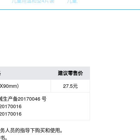
儿童用温和型4片装
儿童用6片装
儿童用8片装
格
建议零售价
X90mm）
27.5元
产备20170046 号
170016
170016
务人员的指导下购买和使用。
书。