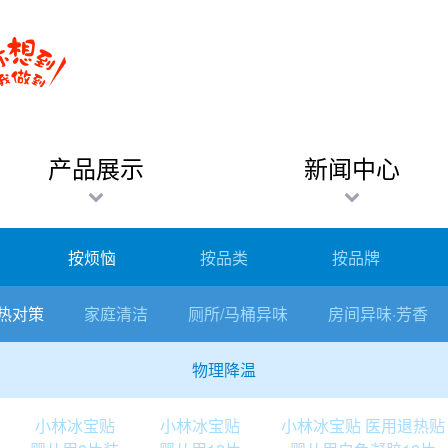
产品展示
新闻中心
按烦恼
按品类
按品牌
热对策
家庭清洁
厕所/马桶异味
房间异味·芳香
物理降温
小林冰宝贴
小林冰宝贴
小林冰宝贴 医用退热贴