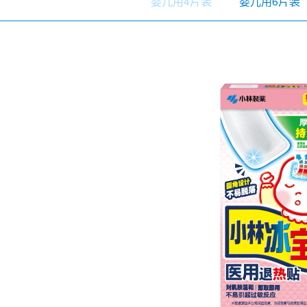
婴儿用4片装
婴儿用6片装
口腔护理
冰醒舒
2018
其他烦恼
波乐清
创护宁
候咻露
暖宝宝