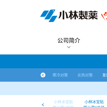
跳
Sawaday小林消臭元
厕所/马桶异味
房间异味·芳香
管道异味·清洁
芳香·消臭剂
公司简介
产品展示
寒冷对策
炎热对策
发热对策
家庭清洁
清洁消毒
口腔护理
其他烦恼
个人护理
洗净用品
口腔护理
新闻中心
按烦恼
按品类
退热贴
消毒品
按品牌
暖贴
至
内
经营理念
按烦恼
寒冷对策
常规取暖
清凉降温
物理降温
内衣清洁
马桶清洁（便器用）
房间消臭
排水管异味·清洁
皮肤消毒
候咻露
其他
暖贴
即贴系列
婴儿用
厕所用
内衣清洗
马桶清洁
皮肤消毒
口腔清洁
Sawaday小林消臭元
一滴消臭元
2026
容
董事长寄语
按品类
炎热对策
暖手暖脚
马桶清洁（便器用）
厕所消臭
宠物消臭
管道异味·清洁
口腔消毒
退热贴
暖手暖脚系列
儿童用
房间用
清凉降温
管道清洁
口腔消毒
无香空间
2025
公司简介
独特的企业模式
按品牌
发热对策
生理期
排水管清洁
即时消臭
无味消臭
清洁纸
芳香·消臭剂
生理期系列
成人用
宠物用
安睡
家居用品清洁
洗净丸
2024
公司概要
家庭清洁
舒缓
水壶/水杯清洁
无味消臭
运动鞋消臭
个人护理
舒缓系列
家庭用
厨房用
随身清洁
洗净中
2023
人才方针
厕所/马桶异味
清洁纸
房间芳香
洗净用品
鞋柜用
安睡
2022
寒冷对策
炎热对策
发
公司沿革
房间异味·芳香
消毒品
洁内宝
2021
国内主要据点
管道异味·清洁
口腔护理
刻立洁
2020
清洁消毒
冰宝贴
2019
小林冰宝贴
小林冰宝贴