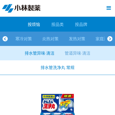
跳
Sawaday小林消臭元
厕所/马桶异味
房间异味·芳香
管道异味·清洁
芳香·消臭剂
公司简介
产品展示
寒冷对策
炎热对策
发热对策
家庭清洁
清洁消毒
口腔护理
其他烦恼
个人护理
洗净用品
口腔护理
新闻中心
按烦恼
按品类
退热贴
消毒品
按品牌
暖贴
至
内
经营理念
按烦恼
寒冷对策
常规取暖
清凉降温
物理降温
内衣清洁
马桶清洁（便器用）
房间消臭
排水管异味·清洁
皮肤消毒
候咻露
其他
暖贴
即贴系列
婴儿用
厕所用
内衣清洗
马桶清洁
皮肤消毒
口腔清洁
Sawaday小林消臭元
一滴消臭元
2026
容
按烦恼
按品类
按品牌
董事长寄语
按品类
炎热对策
暖手暖脚
马桶清洁（便器用）
厕所消臭
宠物消臭
管道异味·清洁
口腔消毒
退热贴
暖手暖脚系列
儿童用
房间用
清凉降温
管道清洁
口腔消毒
无香空间
2025
寒冷对策
炎热对策
发热对策
家庭清洁
独特的企业模式
按品牌
发热对策
生理期
排水管清洁
即时消臭
无味消臭
清洁纸
芳香·消臭剂
生理期系列
成人用
宠物用
安睡
家居用品清洁
洗净丸
2024
排水管异味·清洁
管道异味·清洁
公司概要
家庭清洁
舒缓
水壶/水杯清洁
无味消臭
运动鞋消臭
个人护理
舒缓系列
家庭用
厨房用
随身清洁
洗净中
2023
排水管洗净丸 常规
人才方针
厕所/马桶异味
清洁纸
房间芳香
洗净用品
鞋柜用
安睡
2022
公司沿革
房间异味·芳香
消毒品
洁内宝
2021
国内主要据点
管道异味·清洁
口腔护理
刻立洁
2020
清洁消毒
冰宝贴
2019