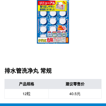
口腔护理
冰醒舒
2018
其他烦恼
波乐清
创护宁
候咻露
暖宝宝
排水管洗净丸 常规
产品规格
建议零售价
12粒
40.5元