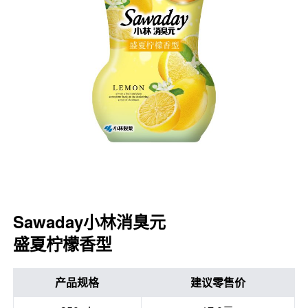
口腔护理
冰醒舒
2018
其他烦恼
波乐清
创护宁
候咻露
暖宝宝
Sawaday小林消臭元
盛夏柠檬香型
产品规格
建议零售价