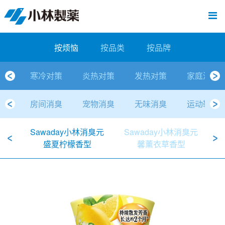
跳
Sawaday小林消臭元
厕所/马桶异味
房间异味·芳香
管道异味·清洁
芳香·消臭剂
公司简介
产品展示
寒冷对策
炎热对策
发热对策
家庭清洁
清洁消毒
口腔护理
其他烦恼
个人护理
洗净用品
口腔护理
新闻中心
按烦恼
按品类
退热贴
消毒品
按品牌
暖贴
至
内
经营理念
按烦恼
寒冷对策
常规取暖
清凉降温
物理降温
内衣清洁
马桶清洁（便器用）
房间消臭
排水管异味·清洁
皮肤消毒
候咻露
其他
暖贴
即贴系列
婴儿用
厕所用
内衣清洗
马桶清洁
皮肤消毒
口腔清洁
Sawaday小林消臭元
一滴消臭元
2026
容
按烦恼
按品类
按品牌
董事长寄语
按品类
炎热对策
暖手暖脚
马桶清洁（便器用）
厕所消臭
宠物消臭
管道异味·清洁
口腔消毒
退热贴
暖手暖脚系列
儿童用
房间用
清凉降温
管道清洁
口腔消毒
无香空间
2025
寒冷对策
炎热对策
发热对策
家庭清洁
独特的企业模式
按品牌
发热对策
生理期
排水管清洁
即时消臭
无味消臭
清洁纸
芳香·消臭剂
生理期系列
成人用
宠物用
安睡
家居用品清洁
洗净丸
2024
房间消臭
宠物消臭
无味消臭
运动鞋消
公司概要
家庭清洁
舒缓
水壶/水杯清洁
无味消臭
运动鞋消臭
个人护理
舒缓系列
家庭用
厨房用
随身清洁
洗净中
2023
Sawaday小林消臭元
Sawaday小林消臭元
S
人才方针
厕所/马桶异味
清洁纸
房间芳香
洗净用品
鞋柜用
安睡
2022
盛夏柠檬香型
馨薰衣草香型
公司沿革
房间异味·芳香
消毒品
洁内宝
2021
国内主要据点
管道异味·清洁
口腔护理
刻立洁
2020
清洁消毒
冰宝贴
2019