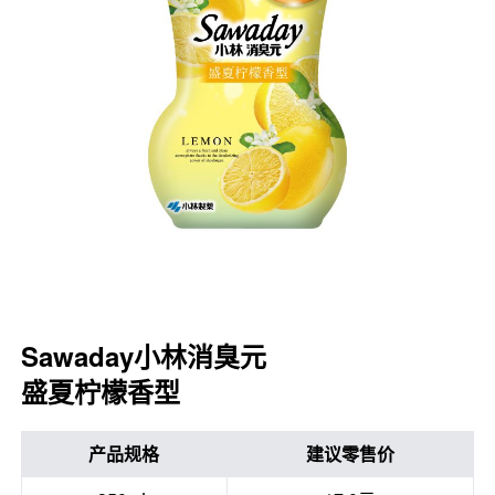
口腔护理
冰醒舒
2018
其他烦恼
波乐清
创护宁
候咻露
暖宝宝
Sawaday小林消臭元
盛夏柠檬香型
产品规格
建议零售价