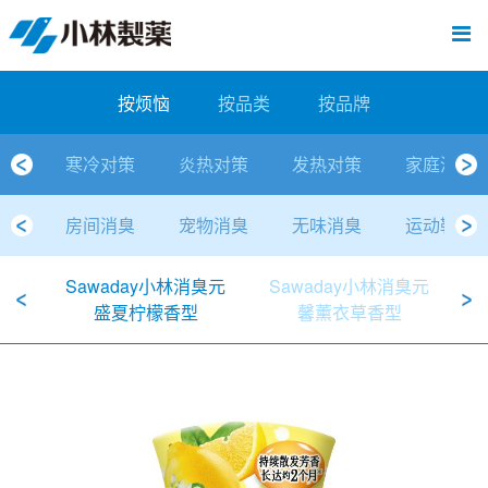
跳
Sawaday小林消臭元
厕所/马桶异味
房间异味·芳香
管道异味·清洁
芳香·消臭剂
公司简介
产品展示
寒冷对策
炎热对策
发热对策
家庭清洁
清洁消毒
口腔护理
其他烦恼
个人护理
洗净用品
口腔护理
新闻中心
按烦恼
按品类
退热贴
消毒品
按品牌
暖贴
至
内
经营理念
按烦恼
寒冷对策
常规取暖
清凉降温
物理降温
内衣清洁
马桶清洁（便器用）
房间消臭
排水管异味·清洁
皮肤消毒
候咻露
其他
暖贴
即贴系列
婴儿用
厕所用
内衣清洗
马桶清洁
皮肤消毒
口腔清洁
Sawaday小林消臭元
一滴消臭元
2026
容
按烦恼
按品类
按品牌
董事长寄语
按品类
炎热对策
暖手暖脚
马桶清洁（便器用）
厕所消臭
宠物消臭
管道异味·清洁
口腔消毒
退热贴
暖手暖脚系列
儿童用
房间用
清凉降温
管道清洁
口腔消毒
无香空间
2025
寒冷对策
炎热对策
发热对策
家庭清洁
独特的企业模式
按品牌
发热对策
生理期
排水管清洁
即时消臭
无味消臭
清洁纸
芳香·消臭剂
生理期系列
成人用
宠物用
安睡
家居用品清洁
洗净丸
2024
房间消臭
宠物消臭
无味消臭
运动鞋消
公司概要
家庭清洁
舒缓
水壶/水杯清洁
无味消臭
运动鞋消臭
个人护理
舒缓系列
家庭用
厨房用
随身清洁
洗净中
2023
Sawaday小林消臭元
Sawaday小林消臭元
S
人才方针
厕所/马桶异味
清洁纸
房间芳香
洗净用品
鞋柜用
安睡
2022
盛夏柠檬香型
馨薰衣草香型
公司沿革
房间异味·芳香
消毒品
洁内宝
2021
国内主要据点
管道异味·清洁
口腔护理
刻立洁
2020
清洁消毒
冰宝贴
2019