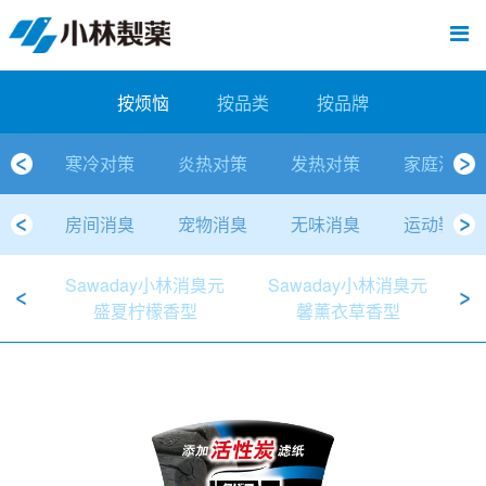
跳
Sawaday小林消臭元
厕所/马桶异味
房间异味·芳香
管道异味·清洁
芳香·消臭剂
公司简介
产品展示
寒冷对策
炎热对策
发热对策
家庭清洁
清洁消毒
口腔护理
其他烦恼
个人护理
洗净用品
口腔护理
新闻中心
按烦恼
按品类
退热贴
消毒品
按品牌
暖贴
至
内
经营理念
按烦恼
寒冷对策
常规取暖
清凉降温
物理降温
内衣清洁
马桶清洁（便器用）
房间消臭
排水管异味·清洁
皮肤消毒
候咻露
其他
暖贴
即贴系列
婴儿用
厕所用
内衣清洗
马桶清洁
皮肤消毒
口腔清洁
Sawaday小林消臭元
一滴消臭元
2026
容
按烦恼
按品类
按品牌
董事长寄语
按品类
炎热对策
暖手暖脚
马桶清洁（便器用）
厕所消臭
宠物消臭
管道异味·清洁
口腔消毒
退热贴
暖手暖脚系列
儿童用
房间用
清凉降温
管道清洁
口腔消毒
无香空间
2025
寒冷对策
炎热对策
发热对策
家庭清洁
独特的企业模式
按品牌
发热对策
生理期
排水管清洁
即时消臭
无味消臭
清洁纸
芳香·消臭剂
生理期系列
成人用
宠物用
安睡
家居用品清洁
洗净丸
2024
房间消臭
宠物消臭
无味消臭
运动鞋消
公司概要
家庭清洁
舒缓
水壶/水杯清洁
无味消臭
运动鞋消臭
个人护理
舒缓系列
家庭用
厨房用
随身清洁
洗净中
2023
Sawaday小林消臭元
Sawaday小林消臭元
S
人才方针
厕所/马桶异味
清洁纸
房间芳香
洗净用品
鞋柜用
安睡
2022
盛夏柠檬香型
馨薰衣草香型
公司沿革
房间异味·芳香
消毒品
洁内宝
2021
国内主要据点
管道异味·清洁
口腔护理
刻立洁
2020
清洁消毒
冰宝贴
2019