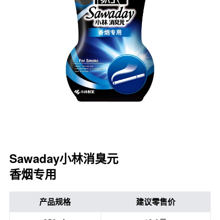
口腔护理
冰醒舒
2018
其他烦恼
波乐清
创护宁
候咻露
暖宝宝
Sawaday小林消臭元
香烟专用
产品规格
建议零售价