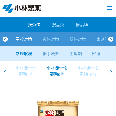
跳
Sawaday小林消臭元
厕所/马桶异味
房间异味·芳香
管道异味·清洁
芳香·消臭剂
公司简介
产品展示
寒冷对策
炎热对策
发热对策
家庭清洁
清洁消毒
口腔护理
其他烦恼
个人护理
洗净用品
口腔护理
新闻中心
按烦恼
按品类
退热贴
消毒品
按品牌
暖贴
至
内
经营理念
按烦恼
寒冷对策
常规取暖
清凉降温
物理降温
内衣清洁
马桶清洁（便器用）
房间消臭
排水管异味·清洁
皮肤消毒
候咻露
其他
暖贴
即贴系列
婴儿用
厕所用
内衣清洗
马桶清洁
皮肤消毒
口腔清洁
Sawaday小林消臭元
一滴消臭元
2026
容
按烦恼
按品类
按品牌
董事长寄语
按品类
炎热对策
暖手暖脚
马桶清洁（便器用）
厕所消臭
宠物消臭
管道异味·清洁
口腔消毒
退热贴
暖手暖脚系列
儿童用
房间用
清凉降温
管道清洁
口腔消毒
无香空间
2025
寒冷对策
炎热对策
发热对策
家庭清洁
独特的企业模式
按品牌
发热对策
生理期
排水管清洁
即时消臭
无味消臭
清洁纸
芳香·消臭剂
生理期系列
成人用
宠物用
安睡
家居用品清洁
洗净丸
2024
常规取暖
暖手暖脚
生理期
舒缓
公司概要
家庭清洁
舒缓
水壶/水杯清洁
无味消臭
运动鞋消臭
个人护理
舒缓系列
家庭用
厨房用
随身清洁
洗净中
2023
小林暖宝宝
小林暖宝宝
小林暖宝宝
小
人才方针
厕所/马桶异味
清洁纸
房间芳香
洗净用品
鞋柜用
安睡
2022
即贴1片
即贴5片
即贴10片
即
公司沿革
房间异味·芳香
消毒品
洁内宝
2021
国内主要据点
管道异味·清洁
口腔护理
刻立洁
2020
清洁消毒
冰宝贴
2019