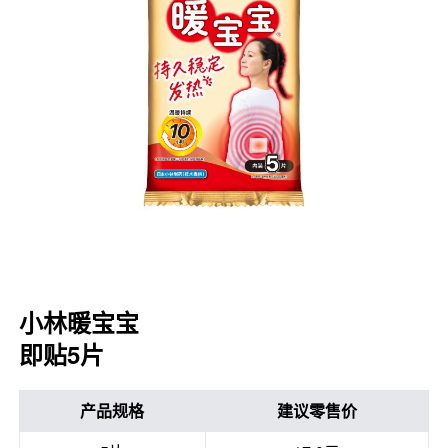
口腔护理
冰醒舒
2018
其他烦恼
波乐清
创护宁
候咻露
暖宝宝
小林暖宝宝
即贴5片
产品规格
建议零售价