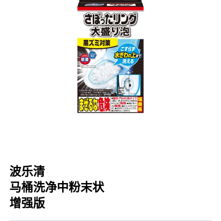
口腔护理
冰醒舒
2018
其他烦恼
波乐清
创护宁
候咻露
暖宝宝
波乐清
马桶洗净中粉末状
增强版