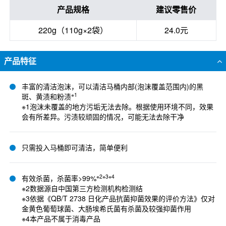
产品规格
建议零售价
220g（110g×2袋）
24.0元
产品特征
丰富的清洁泡沫，可以清洁马桶内部(泡沫覆盖范围内)的黑
※1
斑、黄渍和粉渍
※1泡沫未覆盖的地方污垢无法去除。根据使用环境不同，效果
会有所差异。污渍较顽固的情况，可能无法去除干净
只需投入马桶即可清洁，简单便利
※2※3※4
有效杀菌，杀菌率>99%
※2数据源自中国第三方检测机构检测结
※3依据《QB/T 2738 日化产品抗菌抑菌效果的评价方法》仅对
金黄色葡萄球菌、大肠埃希氏菌有杀菌及较强抑菌作用
※4本产品不属于消毒产品