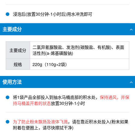
浸泡后(放置30分钟-1小时后)用水冲洗即可
主要成分
二氯异氰脲酸盐、发泡剂(碳酸盐、有机酸)、表面
主要成分
活性剂(a-烯基磺酸钠)
规格
220g（110g×2袋）
使用方法
将1袋产品全部投入到抽水马桶底部的积水处，
保持通风，并保
持马桶盖开着的状态
放置30分钟-1小时
为了防止粉未飘扬及液体飞溅
，请在靠近积水处投入(粉末如果
附着在便圈上，请尽快擦拭干净)