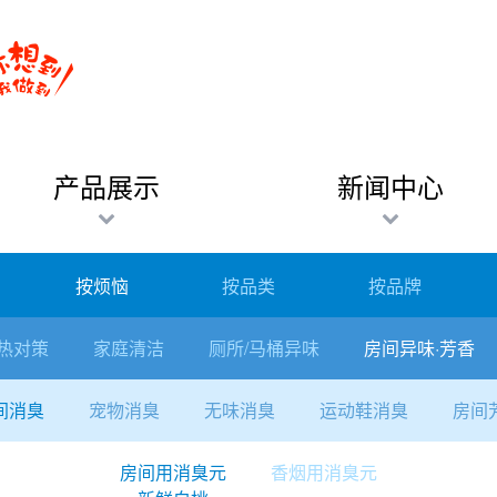
产品展示
新闻中心
按烦恼
按品类
按品牌
热对策
家庭清洁
厕所/马桶异味
房间异味·芳香
间消臭
宠物消臭
无味消臭
运动鞋消臭
房间
房间用消臭元
香烟用消臭元