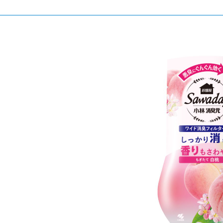
口腔护理
冰醒舒
2018
其他烦恼
波乐清
创护宁
候咻露
暖宝宝