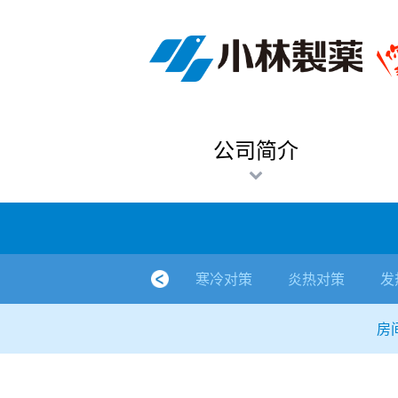
跳
Sawaday小林消臭元
厕所/马桶异味
房间异味·芳香
管道异味·清洁
芳香·消臭剂
公司简介
产品展示
寒冷对策
炎热对策
发热对策
家庭清洁
清洁消毒
口腔护理
其他烦恼
个人护理
洗净用品
口腔护理
新闻中心
按烦恼
按品类
退热贴
消毒品
按品牌
暖贴
至
内
经营理念
按烦恼
寒冷对策
常规取暖
清凉降温
物理降温
内衣清洁
马桶清洁（便器用）
房间消臭
排水管异味·清洁
皮肤消毒
候咻露
其他
暖贴
即贴系列
婴儿用
厕所用
内衣清洗
马桶清洁
皮肤消毒
口腔清洁
Sawaday小林消臭元
一滴消臭元
2026
容
董事长寄语
按品类
炎热对策
暖手暖脚
马桶清洁（便器用）
厕所消臭
宠物消臭
管道异味·清洁
口腔消毒
退热贴
暖手暖脚系列
儿童用
房间用
清凉降温
管道清洁
口腔消毒
无香空间
2025
公司简介
独特的企业模式
按品牌
发热对策
生理期
排水管清洁
即时消臭
无味消臭
清洁纸
芳香·消臭剂
生理期系列
成人用
宠物用
安睡
家居用品清洁
洗净丸
2024
公司概要
家庭清洁
舒缓
水壶/水杯清洁
无味消臭
运动鞋消臭
个人护理
舒缓系列
家庭用
厨房用
随身清洁
洗净中
2023
人才方针
厕所/马桶异味
清洁纸
房间芳香
洗净用品
鞋柜用
安睡
2022
寒冷对策
炎热对策
发
公司沿革
房间异味·芳香
消毒品
洁内宝
2021
房
国内主要据点
管道异味·清洁
口腔护理
刻立洁
2020
清洁消毒
冰宝贴
2019