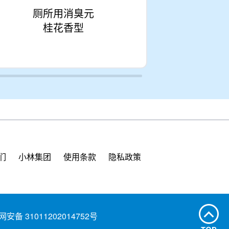
厕所用消臭元
一
桂花香型
们
小林集团
使用条款
隐私政策
安备 31011202014752号