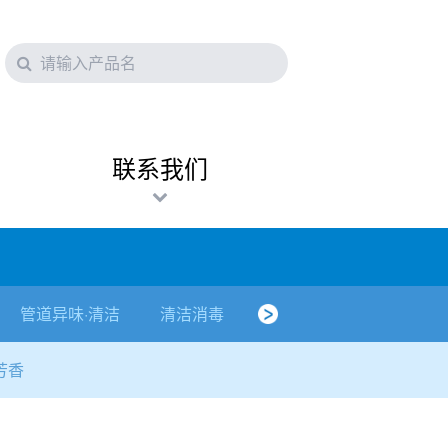
联系我们
管道异味·清洁
清洁消毒
口腔护理
其他烦恼
芳香