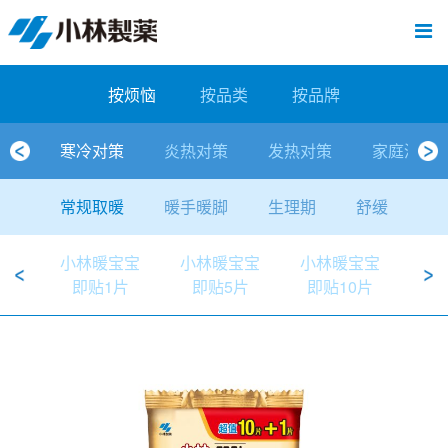
跳
Sawaday小林消臭元
厕所/马桶异味
房间异味·芳香
管道异味·清洁
芳香·消臭剂
公司简介
产品展示
寒冷对策
炎热对策
发热对策
家庭清洁
清洁消毒
口腔护理
其他烦恼
个人护理
洗净用品
口腔护理
新闻中心
按烦恼
按品类
退热贴
消毒品
按品牌
暖贴
至
内
经营理念
按烦恼
寒冷对策
常规取暖
清凉降温
物理降温
内衣清洁
马桶清洁（便器用）
房间消臭
排水管异味·清洁
皮肤消毒
候咻露
其他
暖贴
即贴系列
婴儿用
厕所用
内衣清洗
马桶清洁
皮肤消毒
口腔清洁
Sawaday小林消臭元
一滴消臭元
2026
容
按烦恼
按品类
按品牌
董事长寄语
按品类
炎热对策
暖手暖脚
马桶清洁（便器用）
厕所消臭
宠物消臭
管道异味·清洁
口腔消毒
退热贴
暖手暖脚系列
儿童用
房间用
清凉降温
管道清洁
口腔消毒
无香空间
2025
寒冷对策
炎热对策
发热对策
家庭清洁
独特的企业模式
按品牌
发热对策
生理期
排水管清洁
即时消臭
无味消臭
清洁纸
芳香·消臭剂
生理期系列
成人用
宠物用
安睡
家居用品清洁
洗净丸
2024
常规取暖
暖手暖脚
生理期
舒缓
公司概要
家庭清洁
舒缓
水壶/水杯清洁
无味消臭
运动鞋消臭
个人护理
舒缓系列
家庭用
厨房用
随身清洁
洗净中
2023
小林暖宝宝
小林暖宝宝
小林暖宝宝
小
人才方针
厕所/马桶异味
清洁纸
房间芳香
洗净用品
鞋柜用
安睡
2022
即贴1片
即贴5片
即贴10片
即
公司沿革
房间异味·芳香
消毒品
洁内宝
2021
国内主要据点
管道异味·清洁
口腔护理
刻立洁
2020
清洁消毒
冰宝贴
2019