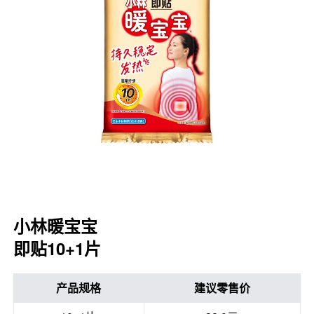
口腔护理
冰醒舒
2018
其他烦恼
波乐清
创护宁
候咻露
暖宝宝
小林暖宝宝
即贴10+1片
产品规格
建议零售价