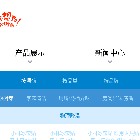
产品展示
新闻中心
按烦恼
按品类
按品牌
热对策
家庭清洁
厕所/马桶异味
房间异味·芳香
物理降温
小林冰宝贴
小林冰宝贴
小林冰宝贴 医用退热贴