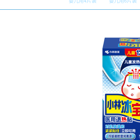
婴儿用4片装
婴儿用6片装
口腔护理
冰醒舒
2018
其他烦恼
波乐清
创护宁
候咻露
暖宝宝