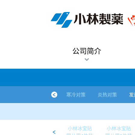
跳
Sawaday小林消臭元
厕所/马桶异味
房间异味·芳香
管道异味·清洁
芳香·消臭剂
公司简介
产品展示
寒冷对策
炎热对策
发热对策
家庭清洁
清洁消毒
口腔护理
其他烦恼
个人护理
洗净用品
口腔护理
新闻中心
按烦恼
按品类
退热贴
消毒品
按品牌
暖贴
至
内
经营理念
按烦恼
寒冷对策
常规取暖
清凉降温
物理降温
内衣清洁
马桶清洁（便器用）
房间消臭
排水管异味·清洁
皮肤消毒
候咻露
其他
暖贴
即贴系列
婴儿用
厕所用
内衣清洗
马桶清洁
皮肤消毒
口腔清洁
Sawaday小林消臭元
一滴消臭元
2026
容
董事长寄语
按品类
炎热对策
暖手暖脚
马桶清洁（便器用）
厕所消臭
宠物消臭
管道异味·清洁
口腔消毒
退热贴
暖手暖脚系列
儿童用
房间用
清凉降温
管道清洁
口腔消毒
无香空间
2025
公司简介
独特的企业模式
按品牌
发热对策
生理期
排水管清洁
即时消臭
无味消臭
清洁纸
芳香·消臭剂
生理期系列
成人用
宠物用
安睡
家居用品清洁
洗净丸
2024
公司概要
家庭清洁
舒缓
水壶/水杯清洁
无味消臭
运动鞋消臭
个人护理
舒缓系列
家庭用
厨房用
随身清洁
洗净中
2023
人才方针
厕所/马桶异味
清洁纸
房间芳香
洗净用品
鞋柜用
安睡
2022
寒冷对策
炎热对策
发
公司沿革
房间异味·芳香
消毒品
洁内宝
2021
国内主要据点
管道异味·清洁
口腔护理
刻立洁
2020
清洁消毒
冰宝贴
2019
小林冰宝贴
小林冰宝贴