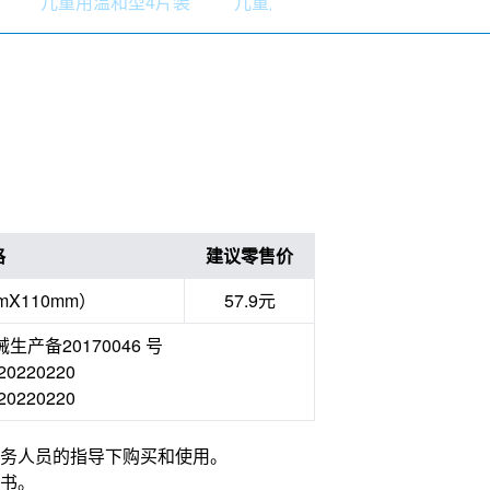
儿童用温和型4片装
儿童用6片装
儿童用8片装
格
建议零售价
mX110mm）
57.9元
产备20170046 号
220220
220220
务人员的指导下购买和使用。
书。