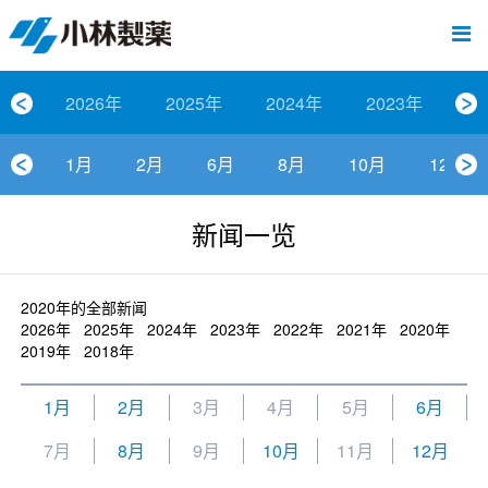
跳
Sawaday小林消臭元
厕所/马桶异味
房间异味·芳香
管道异味·清洁
芳香·消臭剂
公司简介
产品展示
寒冷对策
炎热对策
发热对策
家庭清洁
清洁消毒
口腔护理
其他烦恼
个人护理
洗净用品
口腔护理
新闻中心
按烦恼
按品类
退热贴
消毒品
按品牌
暖贴
至
内
经营理念
按烦恼
寒冷对策
常规取暖
清凉降温
物理降温
内衣清洁
马桶清洁（便器用）
房间消臭
排水管异味·清洁
皮肤消毒
候咻露
其他
暖贴
即贴系列
婴儿用
厕所用
内衣清洗
马桶清洁
皮肤消毒
口腔清洁
Sawaday小林消臭元
一滴消臭元
2026
容
2026年
2025年
2024年
2023年
2
董事长寄语
按品类
炎热对策
暖手暖脚
马桶清洁（便器用）
厕所消臭
宠物消臭
管道异味·清洁
口腔消毒
退热贴
暖手暖脚系列
儿童用
房间用
清凉降温
管道清洁
口腔消毒
无香空间
2025
1月
2月
6月
8月
10月
12月
独特的企业模式
按品牌
发热对策
生理期
排水管清洁
即时消臭
无味消臭
清洁纸
芳香·消臭剂
生理期系列
成人用
宠物用
安睡
家居用品清洁
洗净丸
2024
新闻一览
公司概要
家庭清洁
舒缓
水壶/水杯清洁
无味消臭
运动鞋消臭
个人护理
舒缓系列
家庭用
厨房用
随身清洁
洗净中
2023
人才方针
厕所/马桶异味
清洁纸
房间芳香
洗净用品
鞋柜用
安睡
2022
2020年的全部新闻
2026年
2025年
2024年
2023年
2022年
2021年
2020年
2019年
2018年
公司沿革
房间异味·芳香
消毒品
洁内宝
2021
1月
2月
3月
4月
5月
6月
国内主要据点
管道异味·清洁
口腔护理
刻立洁
2020
7月
8月
9月
10月
11月
12月
清洁消毒
冰宝贴
2019