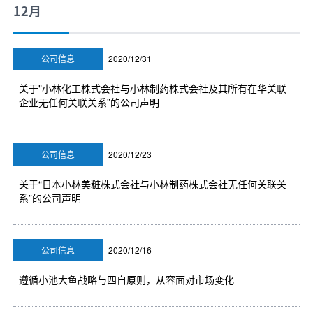
12月
口腔护理
冰醒舒
2018
其他烦恼
波乐清
公司信息
2020/12/31
创护宁
关于"小林化工株式会社与小林制药株式会社及其所有在华关联
企业无任何关联关系”的公司声明
候咻露
公司信息
2020/12/23
暖宝宝
关于“日本小林美粧株式会社与小林制药株式会社无任何关联关
系”的公司声明
公司信息
2020/12/16
遵循小池大鱼战略与四自原则，从容面对市场变化