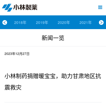
跳
Sawaday小林消臭元
厕所/马桶异味
房间异味·芳香
管道异味·清洁
芳香·消臭剂
公司简介
产品展示
寒冷对策
炎热对策
发热对策
家庭清洁
清洁消毒
口腔护理
其他烦恼
个人护理
洗净用品
口腔护理
新闻中心
按烦恼
按品类
退热贴
消毒品
按品牌
暖贴
至
内
经营理念
按烦恼
寒冷对策
常规取暖
清凉降温
物理降温
内衣清洁
马桶清洁（便器用）
房间消臭
排水管异味·清洁
皮肤消毒
候咻露
其他
暖贴
即贴系列
婴儿用
厕所用
内衣清洗
马桶清洁
皮肤消毒
口腔清洁
Sawaday小林消臭元
一滴消臭元
2026
容
2018年
2019年
2020年
2021年
2
董事长寄语
按品类
炎热对策
暖手暖脚
马桶清洁（便器用）
厕所消臭
宠物消臭
管道异味·清洁
口腔消毒
退热贴
暖手暖脚系列
儿童用
房间用
清凉降温
管道清洁
口腔消毒
无香空间
2025
新闻一览
独特的企业模式
按品牌
发热对策
生理期
排水管清洁
即时消臭
无味消臭
清洁纸
芳香·消臭剂
生理期系列
成人用
宠物用
安睡
家居用品清洁
洗净丸
2024
公司概要
家庭清洁
舒缓
水壶/水杯清洁
无味消臭
运动鞋消臭
个人护理
舒缓系列
家庭用
厨房用
随身清洁
洗净中
2023
2023年12月27日
人才方针
厕所/马桶异味
清洁纸
房间芳香
洗净用品
鞋柜用
安睡
2022
小林制药捐赠暖宝宝，助力甘肃地区抗
公司沿革
房间异味·芳香
消毒品
洁内宝
2021
震救灾
国内主要据点
管道异味·清洁
口腔护理
刻立洁
2020
清洁消毒
冰宝贴
2019