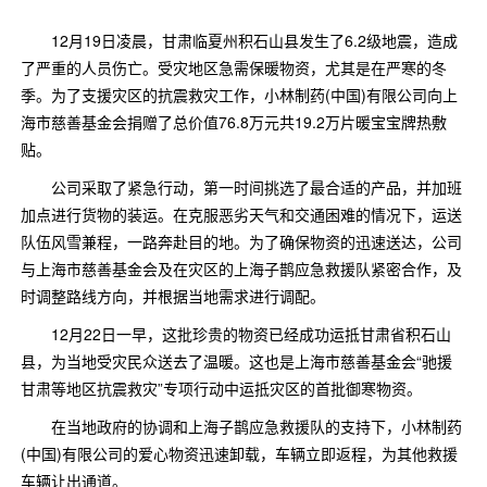
口腔护理
冰醒舒
2018
12月19日凌晨，甘肃临夏州积石山县发生了6.2级地震，造成
了严重的人员伤亡。受灾地区急需保暖物资，尤其是在严寒的冬
其他烦恼
波乐清
季。为了支援灾区的抗震救灾工作，小林制药(中国)有限公司向上
海市慈善基金会捐赠了总价值76.8万元共19.2万片暖宝宝牌热敷
创护宁
贴。
公司采取了紧急行动，第一时间挑选了最合适的产品，并加班
候咻露
加点进行货物的装运。在克服恶劣天气和交通困难的情况下，运送
队伍风雪兼程，一路奔赴目的地。为了确保物资的迅速送达，公司
暖宝宝
与上海市慈善基金会及在灾区的上海子鹊应急救援队紧密合作，及
时调整路线方向，并根据当地需求进行调配。
12月22日一早，这批珍贵的物资已经成功运抵甘肃省积石山
县，为当地受灾民众送去了温暖。这也是上海市慈善基金会“驰援
甘肃等地区抗震救灾”专项行动中运抵灾区的首批御寒物资。
在当地政府的协调和上海子鹊应急救援队的支持下，小林制药
(中国)有限公司的爱心物资迅速卸载，车辆立即返程，为其他救援
车辆让出通道。