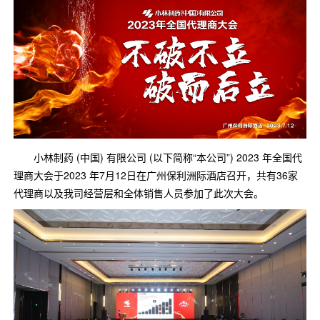
口腔护理
冰醒舒
2018
其他烦恼
波乐清
创护宁
候咻露
小林制药 (中国) 有限公司 (以下简称“本公司”) 2023 年全国代
暖宝宝
理商大会于2023 年7月12日在广州保利洲际酒店召开，共有36家
代理商以及我司经营层和全体销售人员参加了此次大会。