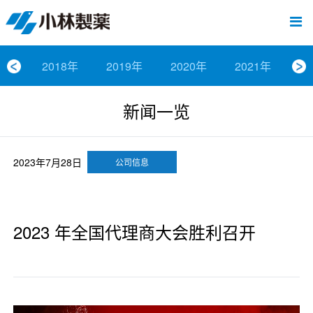
跳
Sawaday小林消臭元
厕所/马桶异味
房间异味·芳香
管道异味·清洁
芳香·消臭剂
公司简介
产品展示
寒冷对策
炎热对策
发热对策
家庭清洁
清洁消毒
口腔护理
其他烦恼
个人护理
洗净用品
口腔护理
新闻中心
按烦恼
按品类
退热贴
消毒品
按品牌
暖贴
至
内
经营理念
按烦恼
寒冷对策
常规取暖
清凉降温
物理降温
内衣清洁
马桶清洁（便器用）
房间消臭
排水管异味·清洁
皮肤消毒
候咻露
其他
暖贴
即贴系列
婴儿用
厕所用
内衣清洗
马桶清洁
皮肤消毒
口腔清洁
Sawaday小林消臭元
一滴消臭元
2026
容
2018年
2019年
2020年
2021年
2
董事长寄语
按品类
炎热对策
暖手暖脚
马桶清洁（便器用）
厕所消臭
宠物消臭
管道异味·清洁
口腔消毒
退热贴
暖手暖脚系列
儿童用
房间用
清凉降温
管道清洁
口腔消毒
无香空间
2025
新闻一览
独特的企业模式
按品牌
发热对策
生理期
排水管清洁
即时消臭
无味消臭
清洁纸
芳香·消臭剂
生理期系列
成人用
宠物用
安睡
家居用品清洁
洗净丸
2024
公司概要
家庭清洁
舒缓
水壶/水杯清洁
无味消臭
运动鞋消臭
个人护理
舒缓系列
家庭用
厨房用
随身清洁
洗净中
2023
2023年7月28日
公司信息
人才方针
厕所/马桶异味
清洁纸
房间芳香
洗净用品
鞋柜用
安睡
2022
公司沿革
房间异味·芳香
消毒品
洁内宝
2021
2023 年全国代理商大会胜利召开
国内主要据点
管道异味·清洁
口腔护理
刻立洁
2020
清洁消毒
冰宝贴
2019