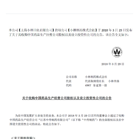
口腔护理
冰醒舒
2018
其他烦恼
波乐清
创护宁
候咻露
暖宝宝