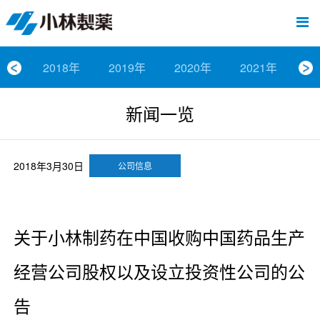
跳
Sawaday小林消臭元
厕所/马桶异味
房间异味·芳香
管道异味·清洁
芳香·消臭剂
公司简介
产品展示
寒冷对策
炎热对策
发热对策
家庭清洁
清洁消毒
口腔护理
其他烦恼
个人护理
洗净用品
口腔护理
新闻中心
按烦恼
按品类
退热贴
消毒品
按品牌
暖贴
至
内
经营理念
按烦恼
寒冷对策
常规取暖
清凉降温
物理降温
内衣清洁
马桶清洁（便器用）
房间消臭
排水管异味·清洁
皮肤消毒
候咻露
其他
暖贴
即贴系列
婴儿用
厕所用
内衣清洗
马桶清洁
皮肤消毒
口腔清洁
Sawaday小林消臭元
一滴消臭元
2026
容
2018年
2019年
2020年
2021年
2
董事长寄语
按品类
炎热对策
暖手暖脚
马桶清洁（便器用）
厕所消臭
宠物消臭
管道异味·清洁
口腔消毒
退热贴
暖手暖脚系列
儿童用
房间用
清凉降温
管道清洁
口腔消毒
无香空间
2025
新闻一览
独特的企业模式
按品牌
发热对策
生理期
排水管清洁
即时消臭
无味消臭
清洁纸
芳香·消臭剂
生理期系列
成人用
宠物用
安睡
家居用品清洁
洗净丸
2024
公司概要
家庭清洁
舒缓
水壶/水杯清洁
无味消臭
运动鞋消臭
个人护理
舒缓系列
家庭用
厨房用
随身清洁
洗净中
2023
2018年3月30日
公司信息
人才方针
厕所/马桶异味
清洁纸
房间芳香
洗净用品
鞋柜用
安睡
2022
公司沿革
房间异味·芳香
消毒品
洁内宝
2021
关于小林制药在中国收购中国药品生产
经营公司股权以及设立投资性公司的公
国内主要据点
管道异味·清洁
口腔护理
刻立洁
2020
告
清洁消毒
冰宝贴
2019