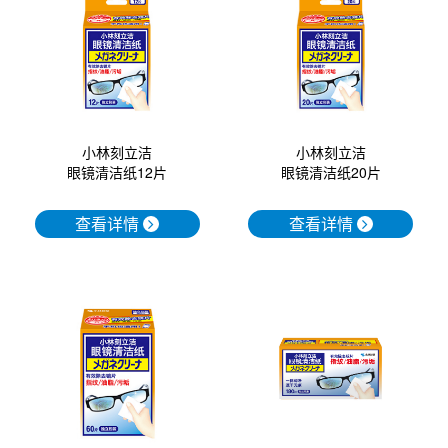
口腔护理
冰醒舒
2018
其他烦恼
波乐清
创护宁
小林刻立洁
小林刻立洁
眼镜清洁纸20片
眼镜清洁纸12片
候咻露
查看详情
查看详情
暖宝宝