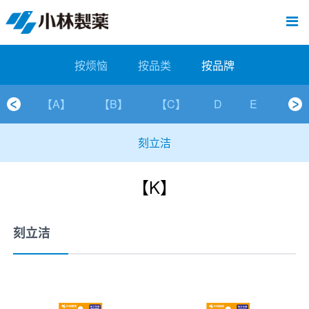
跳
Sawaday小林消臭元
厕所/马桶异味
房间异味·芳香
管道异味·清洁
芳香·消臭剂
公司简介
产品展示
寒冷对策
炎热对策
发热对策
家庭清洁
清洁消毒
口腔护理
其他烦恼
个人护理
洗净用品
口腔护理
新闻中心
按烦恼
按品类
退热贴
消毒品
按品牌
暖贴
至
内
经营理念
按烦恼
寒冷对策
常规取暖
清凉降温
物理降温
内衣清洁
马桶清洁（便器用）
房间消臭
排水管异味·清洁
皮肤消毒
候咻露
其他
暖贴
即贴系列
婴儿用
厕所用
内衣清洗
马桶清洁
皮肤消毒
口腔清洁
Sawaday小林消臭元
一滴消臭元
2026
容
按烦恼
按品类
按品牌
董事长寄语
按品类
炎热对策
暖手暖脚
马桶清洁（便器用）
厕所消臭
宠物消臭
管道异味·清洁
口腔消毒
退热贴
暖手暖脚系列
儿童用
房间用
清凉降温
管道清洁
口腔消毒
无香空间
2025
【A】
【B】
【C】
D
E
F
独特的企业模式
按品牌
发热对策
生理期
排水管清洁
即时消臭
无味消臭
清洁纸
芳香·消臭剂
生理期系列
成人用
宠物用
安睡
家居用品清洁
洗净丸
2024
刻立洁
公司概要
家庭清洁
舒缓
水壶/水杯清洁
无味消臭
运动鞋消臭
个人护理
舒缓系列
家庭用
厨房用
随身清洁
洗净中
2023
【K】
人才方针
厕所/马桶异味
清洁纸
房间芳香
洗净用品
鞋柜用
安睡
2022
公司沿革
房间异味·芳香
消毒品
洁内宝
2021
刻立洁
国内主要据点
管道异味·清洁
口腔护理
刻立洁
2020
清洁消毒
冰宝贴
2019