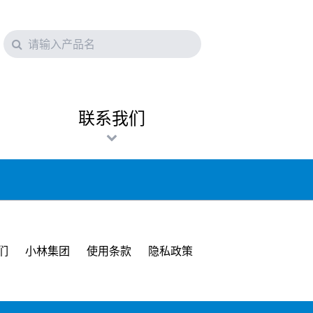
联系我们
们
小林集团
使用条款
隐私政策