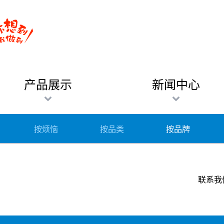
产品展示
新闻中心
按烦恼
按品类
按品牌
联系我