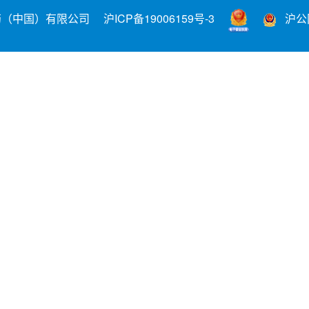
小林制药（中国）有限公司
沪ICP备19006159号-3
沪公网