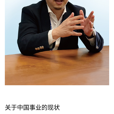
口腔护理
冰醒舒
2018
其他烦恼
波乐清
创护宁
候咻露
暖宝宝
关于中国事业的现状