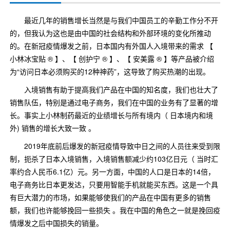
最近几年的销售增长当然是与我们中国员工的辛勤工作分不开
的，但我认为这也是由中国的社会结构和外部环境的变化所推动
的。在新冠疫情爆发之前，日本国内有外国人入境带来的需求 【
小林冰宝贴 ® 】、【 创护宁 ® 】、【 安美露 ® 】等产品被介绍
为“访问日本必须购买的12种神药”，这导致了购买热潮的出现。
入境销售有助于提高我们产品在中国的知名度，我们也壮大了
销售队伍，特别是通过电子商务，我们在中国的业务有了显著的增
长。事实上小林制药最近的业绩增长与所有境内（ 日本境内和境
外) 销售的增长大致一致 。
2019年底前后爆发的新冠疫情导致中日之间的人员往来受到限
制，扼杀了日本入境销售，入境销售额减少约103亿日元（ 当时汇
率约合人民币6.1亿）元。另一方面，中国的人口是日本的14倍，
电子商务比日本更发达，只要用智能手机就能买东西。这是一个具
有巨大潜力的市场，如果能够使我们的产品在中国有更多的销售
额，我们也许能够挽回一些损失 。我在中国的角色之一就是挽回疫
情爆发之后中国损失的销量。