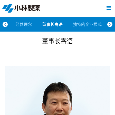
跳
Sawaday小林消臭元
厕所/马桶异味
房间异味·芳香
管道异味·清洁
芳香·消臭剂
公司简介
产品展示
寒冷对策
炎热对策
发热对策
家庭清洁
清洁消毒
口腔护理
其他烦恼
个人护理
洗净用品
口腔护理
新闻中心
按烦恼
按品类
退热贴
消毒品
按品牌
暖贴
至
内
经营理念
按烦恼
寒冷对策
常规取暖
清凉降温
物理降温
内衣清洁
马桶清洁（便器用）
房间消臭
排水管异味·清洁
皮肤消毒
候咻露
其他
暖贴
即贴系列
婴儿用
厕所用
内衣清洗
马桶清洁
皮肤消毒
口腔清洁
Sawaday小林消臭元
一滴消臭元
2026
容
经营理念
董事长寄语
独特的企业模式
董事长寄语
按品类
炎热对策
暖手暖脚
马桶清洁（便器用）
厕所消臭
宠物消臭
管道异味·清洁
口腔消毒
退热贴
暖手暖脚系列
儿童用
房间用
清凉降温
管道清洁
口腔消毒
无香空间
2025
董事长寄语
独特的企业模式
按品牌
发热对策
生理期
排水管清洁
即时消臭
无味消臭
清洁纸
芳香·消臭剂
生理期系列
成人用
宠物用
安睡
家居用品清洁
洗净丸
2024
公司概要
家庭清洁
舒缓
水壶/水杯清洁
无味消臭
运动鞋消臭
个人护理
舒缓系列
家庭用
厨房用
随身清洁
洗净中
2023
人才方针
厕所/马桶异味
清洁纸
房间芳香
洗净用品
鞋柜用
安睡
2022
公司沿革
房间异味·芳香
消毒品
洁内宝
2021
国内主要据点
管道异味·清洁
口腔护理
刻立洁
2020
清洁消毒
冰宝贴
2019